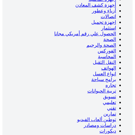
أجهزة كشف المعادن
أزياء وعطور
اتصالات
اجهزة تجميل
استثمار
الحصول علي رقم أمريكي مجانا
الصحة
الصحة والرجيم
الفوركس
المحاسبة
النقل الثقيل
الهواتف
انواع العسل
برامج سياحة
تجاره
تربية الحيوانات
تسويق
تعليمي
تقني
تمارين
توطين ألعاب الفيديو
دراسات ومصادر
ديكورات