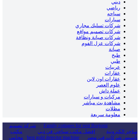
ديني
رياضي
سياحه
سيارات
شركات تسليك مجاري
شركات تصميم مواقع
شركات صيانة ونظافة
شركات عزل الفوم
صيانة
طبخ
طبي
عربيات
عقارات
عقارات اون لاين
علوم العصر
عملة داش
مركبات و سيارات
مشاهدة بث مباشر
مظلات
معلومة سريعة
Family cottages for rent Borjomi
شركة تصميم
متاجر الكترونية
افضل مكتب سياحي في دبي
مكتب
تأسيس شركات في مصر
best gold detector machine
محامي