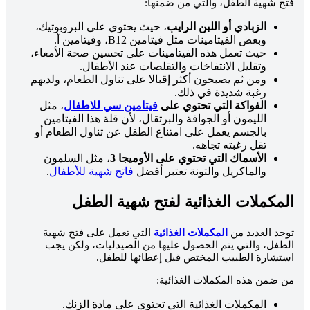
فتح شهية الطفل، والتي من ضمنها:
الزبادي أو اللبن الرايب
، حيث يحتوي على البروبوتيك،
وبعض الفيتامينات مثل فيتامين B12، وفيتامين أ.
حيث تعمل هذه الفيتامينات على تحسين صحة الأمعاء،
وتقليل الانتفاخات والتقلصات عند الأطفال.
ومن ثم يصبحون أكثر إقبالا على تناول الطعام، ولديهم
رغبة شديدة في ذلك.
الفواكة التي تحتوي على
فيتامين سي للاطفال
، مثل
الليمون أو الجوافة والبرتقال، لأن قلة هذا الفيتامين
بالجسم يعمل على امتناع الطفل عن تناول الطعام أو
تقل رغبته تجاهه.
الأسماك التي تحتوي على الأوميجا 3
، مثل السلمون
والماكريل والتونة تعتبر أفضل
فاتح شهية للأطفال
.
المكملات الغذائية لفتح شهية الطفل
توجد العديد من
المكملات الغذائية
التي تعمل على فتح شهية
الطفل، والتي يتم الحصول عليها من الصيدليات، ولكن يجب
استشارة الطبيب المختص قبل إعطائها للطفل.
من ضمن هذه المكملات الغذائية:
المكملات الغذائية التي تحتوي على مادة الزنك.