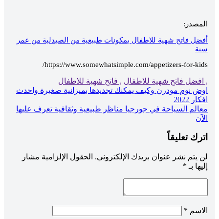
المصدر:
أفضل فاتح شهية للاطفال بمكونات طبيعية من الصيدلية من عمر
سنة
https://www.somewhatsimple.com/appetizers-for-kids/
, افضل فاتح شهية للاطفال
, فاتح شهية للاطفال
تصفّح
اوض نوم مودرن وكيف يمكنك تجديدها بميزانية صغيرة واحدث
افكار 2022
المقالات
معالم السياحة في جورجيا مناظر طبيعية وثقافية تعرف عليها
الآن
اترك تعليقاً
لن يتم نشر عنوان بريدك الإلكتروني.
الحقول الإلزامية مشار
إليها بـ
*
الاسم
*