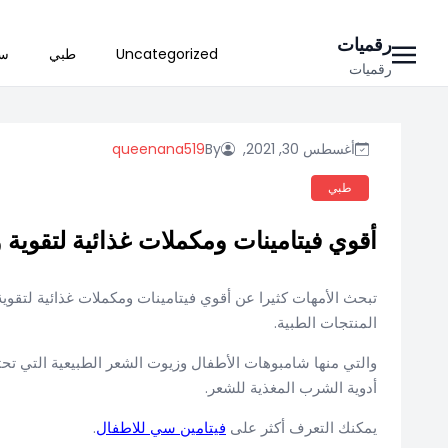
Ski
رقميات
Uncategorized
طبي
سي
t
رقميات
conten
أغسطس 30, 2021,
By
queenana519
طبي
أقوي فيتامينات ومكملات غذائية لتقوية
تبحث الأمهات كثيرا عن أقوي فيتامينات ومكملات غذائية لتقوي
المنتجات الطبية.
والتي منها شامبوهات الأطفال وزيوت الشعر الطبيعية التي تحت
أدوية الشرب المغذية للشعر.
يمكنك التعرف أكثر على
فيتامين سي للاطفال
.