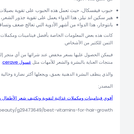
حبوب فيفسكال، حيث تعمل هذه الحبوب على تقوية بصيلات ال
هير سكين اند نيلز، هذا الدواء يعمل على تقوية جذور الشعر
بانتوجار، هذا الدواء من أشهر الأدوية التي تعالج ضعف وتسا
كانت هذه بعض المعلومات الخاصة بأفضل فيتامينات ومكملات غذ
الثمن للكثير من الأشخاص.
فيمكن الحصول عليها بسعر مخفض عند شرائها من أي متجر إل
منتجات العناية بالبشرة والشعر للأمهات مثل
غسول cerave
.
والذي ينظف البشرة الدهنية بعمق، ويجعلها أكثر نضارة وخالية من
المصدر:
أقوي فيتامينات ومكملات غذائية لتقوية وتكثيف شعر الأطفال م
beauty/g29473649/best-vitamins-for-hair-growth/