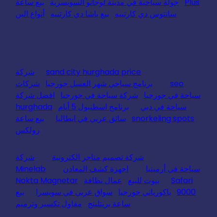
Plus
جولة سياحية في مدينة لوجانو السويسرية
بيع ساعة
سانتوس دي كارتييه
بيع باشا دي كارتييه
أنواع البن
sand city hurghada price
شركة
seo
برنامج سياحي شهر العسل جورجيا
شركات
سياحة في جورجيا
شركة سياحة في جورجيا
افضل شركة
سياحة في دبي
برنامج اسطنبول 5 أيام
hurghada
snorkeling spots
سائق عربي في ايطاليا
بيع ساعة
رولكس
شركة تصميم متاجر الكترونية
شركة
سياحة في أرمينيا
اجهزة كشف المعادن
Minelab
Safari
بيوت للبيع
عمال نظافة
Nokta Magnetar
9000
باكورياني جورجيا
سواق عربي في سويسرا
بيع
ساعة بريتلينج
مقاول تكسير وترميم