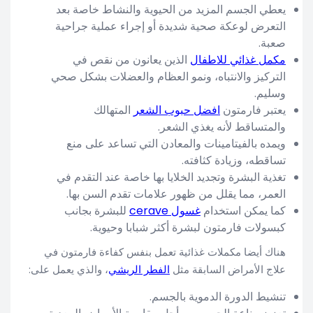
يعطي الجسم المزيد من الحيوية والنشاط خاصة بعد
التعرض لوعكة صحية شديدة أو إجراء عملية جراحية
صعبة.
مكمل غذائي للاطفال
الذين يعانون من نقص في
التركيز والانتباه، ونمو العظام والعضلات بشكل صحي
وسليم.
يعتبر فارمتون
افضل حبوب الشعر
المتهالك
والمتساقط لأنه يغذي الشعر.
ويمده بالفيتامينات والمعادن التي تساعد على منع
تساقطه، وزيادة كثافته.
تغذية البشرة وتجديد الخلايا بها خاصة عند التقدم في
العمر، مما يقلل من ظهور علامات تقدم السن بها.
كما يمكن استخدام
غسول cerave
للبشرة بجانب
كبسولات فارمتون لبشرة أكثر شبابا وحيوية.
هناك أيضا مكملات غذائية تعمل بنفس كفاءة فارمتون في
علاج الأمراض السابقة مثل
الفطر الريشي
، والذي يعمل على:
تنشيط الدورة الدموية بالجسم.