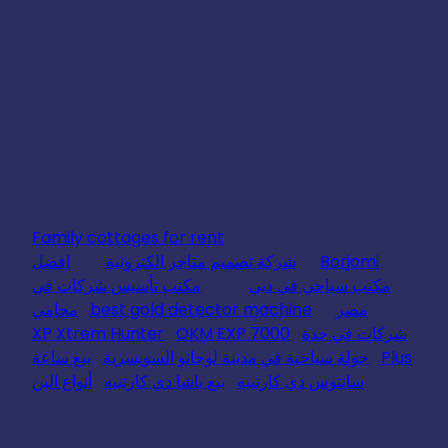
Family cottages for rent
Borjomi
شركة تصميم متاجر الكترونية
افضل
مكتب سياحي في دبي
مكتب تأسيس شركات في
مصر
best gold detector machine
محامي
شركات في جدة
OKM EXP 7000
XP Xtrem Hunter
Plus
جولة سياحية في مدينة لوجانو السويسرية
بيع ساعة
سانتوس دي كارتييه
بيع باشا دي كارتييه
أنواع البن