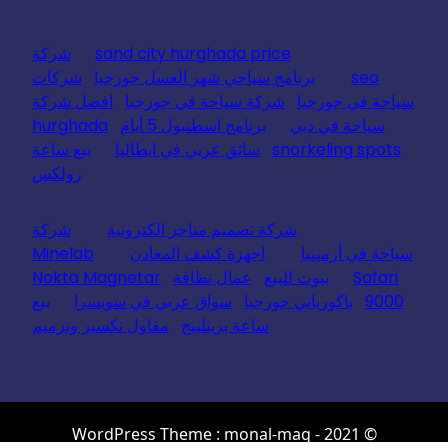
sand city hurghada price
شركة
seo
برنامج سياحي شهر العسل جورجيا
شركات
سياحة في جورجيا
شركة سياحة في جورجيا
افضل شركة
سياحة في دبي
برنامج اسطنبول 5 أيام
hurghada
snorkeling spots
سائق عربي في ايطاليا
بيع ساعة
رولكس
شركة تصميم متاجر الكترونية
شركة
سياحة في أرمينيا
اجهزة كشف المعادن
Minelab
Safari
بيوت للبيع
عمال نظافة
Nokta Magnetar
9000
باكورياني جورجيا
سواق عربي في سويسرا
بيع
ساعة بريتلينج
مقاول تكسير وترميم
© 2021 - WordPress Theme : monal-mag