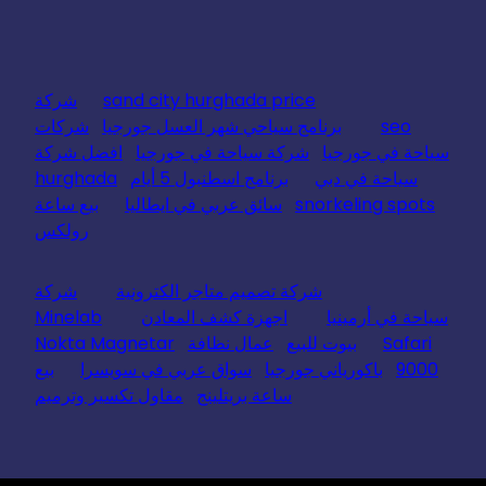
sand city hurghada price
شركة
seo
برنامج سياحي شهر العسل جورجيا
شركات
سياحة في جورجيا
شركة سياحة في جورجيا
افضل شركة
سياحة في دبي
برنامج اسطنبول 5 أيام
hurghada
snorkeling spots
سائق عربي في ايطاليا
بيع ساعة
رولكس
شركة تصميم متاجر الكترونية
شركة
سياحة في أرمينيا
اجهزة كشف المعادن
Minelab
Safari
بيوت للبيع
عمال نظافة
Nokta Magnetar
9000
باكورياني جورجيا
سواق عربي في سويسرا
بيع
ساعة بريتلينج
مقاول تكسير وترميم