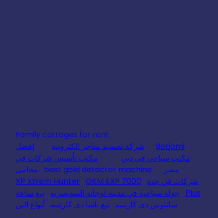
Family cottages for rent
Borjomi
شركة تصميم متاجر الكترونية
افضل
مكتب سياحي في دبي
مكتب تأسيس شركات في
مصر
best gold detector machine
محامي
شركات في جدة
OKM EXP 7000
XP Xtrem Hunter
Plus
جولة سياحية في مدينة لوجانو السويسرية
بيع ساعة
سانتوس دي كارتييه
بيع باشا دي كارتييه
أنواع البن