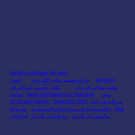
Family cottages for rent
Borjomi
شركة تصميم متاجر الكترونية
افضل
مكتب سياحي في دبي
مكتب تأسيس شركات في
مصر
best gold detector machine
محامي
شركات في جدة
OKM EXP 7000
XP Xtrem Hunter
Plus
جولة سياحية في مدينة لوجانو السويسرية
بيع ساعة
سانتوس دي كارتييه
بيع باشا دي كارتييه
أنواع البن