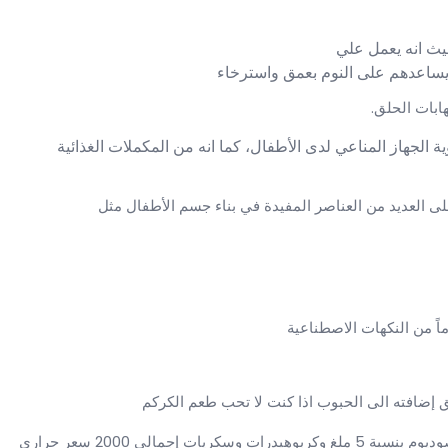
يث انه يعمل علي
اعدهم على النوم بعمق واسترخاء
هابات الحلق.
 الجهاز المناعي لدى الأطفال، كما انه من المكملات الغذائية
لى العديد من العناصر المفيدة في بناء جسم الأطفال مثل
ماً من النكهات الاصطناعية
ق إضافته الى الحبوب اذا كنت لا تحب طعم الكركم
كما انه يحتوي هذا العسل على عناصر ومكملات غذائية مثل الصوديوم بنسبة 5 ملغ وكربوهيدرات وسكريات إجمالي 2000 سعر حراري