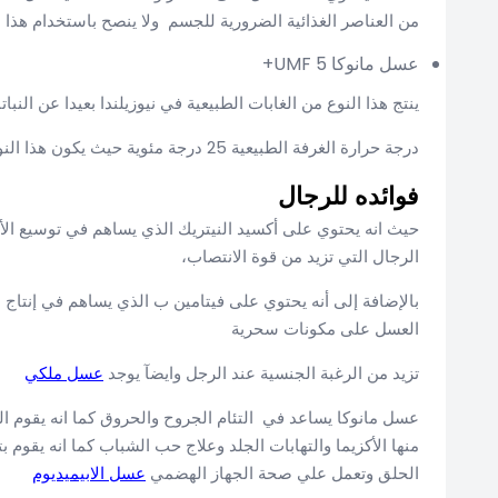
من العناصر الغذائية الضرورية للجسم ولا ينصح باستخدام هذا
عسل مانوكا UMF 5+
ينتج هذا النوع من الغابات الطبيعية في نيوزيلندا بعيدا عن النبا
درجة حرارة الغرفة الطبيعية 25 درجة مئوية حيث يكون هذا النوع غير امن للأطفال وشاهد ايضآ
فوائده للرجال
حيث انه يحتوي على أكسيد النيتريك الذي يساهم في توسيع الأو
الرجال التي تزيد من قوة الانتصاب،
بالإضافة إلى أنه يحتوي على فيتامين ب الذي يساهم في إنتاج
العسل على مكونات سحرية
تزيد من الرغبة الجنسية عند الرجل وايضآ يوجد
عسل ملكي
عسل مانوكا يساعد في التئام الجروح والحروق كما انه يقوم الع
منها الأكزيما والتهابات الجلد وعلاج حب الشباب كما انه يقوم بت
الحلق وتعمل علي صحة الجهاز الهضمي
عسل الابيميديوم