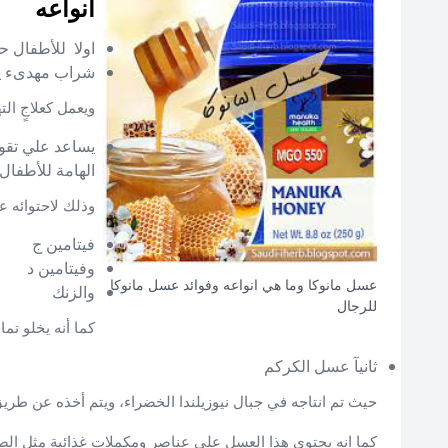
انواعه
اولا للأطفال ح
شراب مهدىء يس
ويعمل كعلاجٍ الت
يساعد علي تقوية
الهامة للأطفال
وذلك لاحتوائه ع
فيتامين ج
وفيتامين د
عسل مانوكا وما هي انواعه وفوائد عسل مانوكا
والزنك
للرجال
كما أنه يخلو تما
ثانيآ عسل الكركم
حيث تم انتاجه في جبال نيوزيلندا الخضراء، ويتم أخذه عن طري