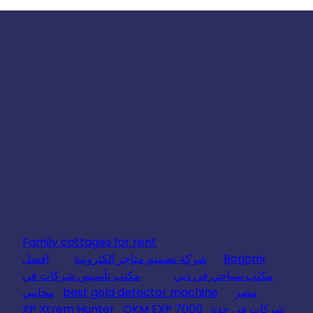
Family cottages for rent
Borjomi
شركة تصميم متاجر الكترونية
افضل
مكتب سياحي في دبي
مكتب تأسيس شركات في
مصر
best gold detector machine
محامي
شركات في جدة
OKM EXP 7000
XP Xtrem Hunter