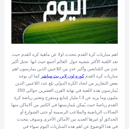
اهم مباريات كرة القدم نتحدث اولا عن ماهية كره القدم حيث
تعد اللعبة الأكثر شعبية حول العالم أجمع حيث انها تحتل أكبر
عددٍ من المُتابعين وأكبر عددٍ من اللاعبين الذين يمارسون اهم
مباريات كره القدم
كوره اون لاين بث مباشر
كما ان يوجد
بعض التقارير من اتحاد الكرة الدولي بلغ عدد اللاعبين الذين
يُمارسون هذه اللعبة في نهاية القرن العشرين حوالي 250
مليون وما يزيد عن 1.3 مليار مُتابع ومتفرِج وتعتبر رياضة كرة
القدم رياضةً حيث يُمكن مُمارستها في الكثير من ألاماكن منها
الصالات الرياضية والملاعب الرسمية أو حتى الشوارع أو
الحدائق أو غيرها العديد من الأماكن الأخرى وسوف نتحدث
في هذا الوضوع عن اهم هذه المباريات اليوم سواء في