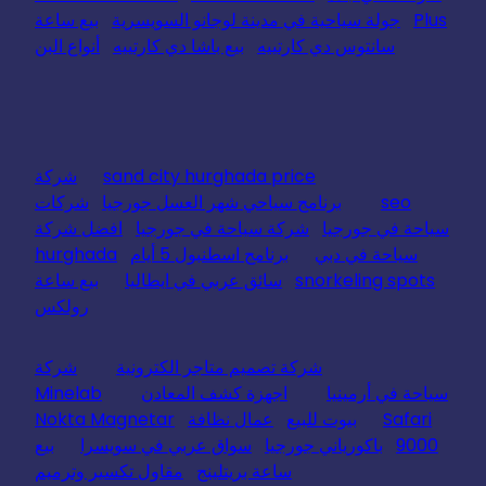
Plus
جولة سياحية في مدينة لوجانو السويسرية
بيع ساعة
سانتوس دي كارتييه
بيع باشا دي كارتييه
أنواع البن
sand city hurghada price
شركة
seo
برنامج سياحي شهر العسل جورجيا
شركات
سياحة في جورجيا
شركة سياحة في جورجيا
افضل شركة
سياحة في دبي
برنامج اسطنبول 5 أيام
hurghada
snorkeling spots
سائق عربي في ايطاليا
بيع ساعة
رولكس
شركة تصميم متاجر الكترونية
شركة
سياحة في أرمينيا
اجهزة كشف المعادن
Minelab
Safari
بيوت للبيع
عمال نظافة
Nokta Magnetar
9000
باكورياني جورجيا
سواق عربي في سويسرا
بيع
ساعة بريتلينج
مقاول تكسير وترميم