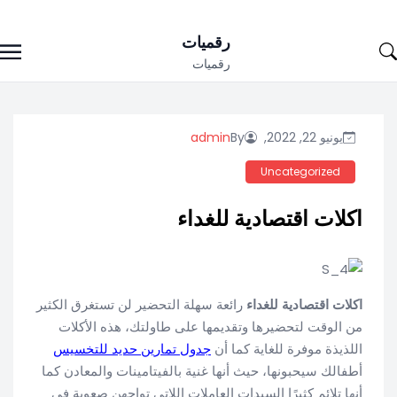
Ski
رقميات
t
رقميات
conten
يونيو 22, 2022,
By
admin
Uncategorized
اكلات اقتصادية للغداء
اكلات اقتصادية للغداء
رائعة سهلة التحضير لن تستغرق الكثير
من الوقت لتحضيرها وتقديمها على طاولتك، هذه الأكلات
اللذيذة موفرة للغاية كما أن
جدول تمارين حديد للتخسيس
أطفالك سيحبونها، حيث أنها غنية بالفيتامينات والمعادن كما
أنها تلائم كثيرًا السيدات العاملات اللاتي تواجهن صعوبة في