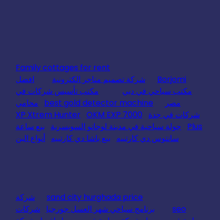
Family cottages for rent
Borjomi
شركة تصميم متاجر الكترونية
افضل
مكتب سياحي في دبي
مكتب تأسيس شركات في
مصر
best gold detector machine
محامي
شركات في جدة
OKM EXP 7000
XP Xtrem Hunter
Plus
جولة سياحية في مدينة لوجانو السويسرية
بيع ساعة
سانتوس دي كارتييه
بيع باشا دي كارتييه
أنواع البن
sand city hurghada price
شركة
seo
برنامج سياحي شهر العسل جورجيا
شركات