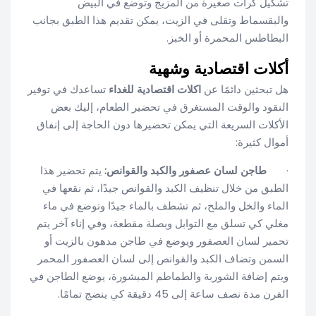
تشكيل كرات صغيرة من المزيج وتوضع في البيض
والبقسماط وتقلى في الزيت، يمكن تقديم هذا الطبق بجانب
البطاطس المحمرة أو الخبز.
أكلات اقتصادية وشهية
هل تبحثين دائمًا عن
اكلات اقتصادية للغداء
تساعدك في توفير
النقود والوقت المستغرق في تحضير الطعام، إليك بعض
الأكلات السريعة التي يمكن تحضيرها دون الحاجة إلى إنفاق
أموال كثيرة:
·
طاجن لسان عصفور والكبد والقوانص:
يتم تحضير هذا
الطبق من خلال تنظيف الكبد والقوانص جيدًا، ثم نقعها في
الماء والخل والملح، ثم تشطف بالماء جيدًا وتوضع في ماء
مغلي كي تسلق مع التوابل وبصلة مقطعة، وفي إناء آخر يتم
تحمير لسان العصفور ويوضع في طاجن مدهون بالزيت أو
السمن وتضاف الكبد والقوانص إلى لسان العصفور المحمر
ويتم إضافة الشوربة والطماطم المبشورة، يوضع الطاجن في
الفرن مدة نصف ساعة إلى 45 دقيقة كي ينضج تمامًا.