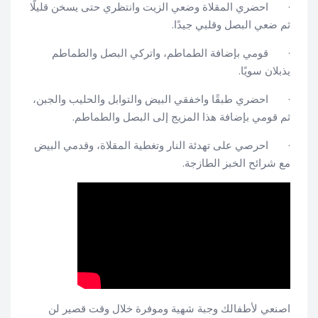
· احضري المقلاة وضعي الزيت وانتظري حتى يسخن قليلًا
ثم ضعي البصل وقلبي جيدًا.
· قومي بإضافة الطماطم، واتركي البصل والطماطم
يذبلان سويًا.
· احضري طبقًا واخفقي البيض والتوابل والحليب والجبن،
ثم قومي بإضافة هذا المزيج إلى البصل والطماطم.
· احرصي على تهدئة النار وتغطية المقلاة، وقدمي البيض
مع شرائح الخبز الطازجة.
اصنعي لأطفالك وجبة شهية وموفرة خلال وقت قصير لن