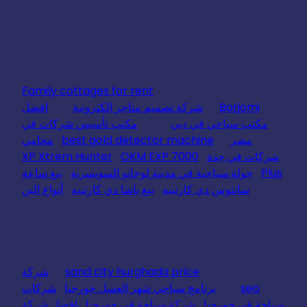
Family cottages for rent
Borjomi
شركة تصميم متاجر الكترونية
افضل
مكتب سياحي في دبي
مكتب تأسيس شركات في
مصر
best gold detector machine
محامي
شركات في جدة
OKM EXP 7000
XP Xtrem Hunter
Plus
جولة سياحية في مدينة لوجانو السويسرية
بيع ساعة
سانتوس دي كارتييه
بيع باشا دي كارتييه
أنواع البن
sand city hurghada price
شركة
seo
برنامج سياحي شهر العسل جورجيا
شركات
سياحة في جورجيا
شركة سياحة في جورجيا
افضل شركة