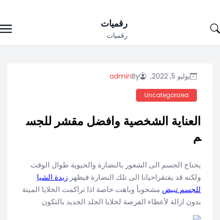
Ski
رقميات
t
رقميات
conten
يوليو 5, 2022,
By
admin
Uncategorized
العناية الشخصية وافضل مقشر للجس
م
يحتاج الجسم الى الشعور بالنضارة والحيوية طوال الوقت
ولكنه قد يفتقراحيانا الى تلك النضارة فيظهر
زبدة الشيا
للجسم تبيض
مشحوبأ وباهت خاصة اذا تراكمت الخلايا الميتة
بدون ازالة لآعطاء الفرصة لخلايا الجلد الجديد بالتكون