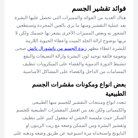
فوائد تقشير الجسم
هناك العديد من الفوائد والمميزات التى تحصل عليها البشرة
بعد عملية التقشير ومنها ما يرى بالعين المجردة وتستطعين
الشعور به وبعض المميزات الآخرى يشعر بها جسمك ولكن لا
تريها بوضوح ازالة الجلد الميت واعطاء الحيوية اللازمة
للبشرة اعطاء مظهر
زبدة الجسم من ناتشورال تاتش
صحى
ونعومة فائقة توحيد لون البشرة وازالة التصبغات والبقع
تنشيط الدورة الدموية والقضاء على الميكروبات تنظيف
المسامات من الداخل والقضاء على المشاكل الآساسية
بعض انواع ومكونات مقشرات الجسم
الطبيعية
تتعدد انواع ومنتجات التقشير للجسم منها الطبيعى
والكيميائى ولكن يعد من افضل المقشرات الطبيعية للجسم
السكر: حيث ملمسة الخشن له مفعول كبير على تنظيف
وتقشير البشرة ومن الممكن وضعه مع زيت الزيتون او
البابونج واستخداه مرة اسبوعية عن طريق وضعه ودهنه على