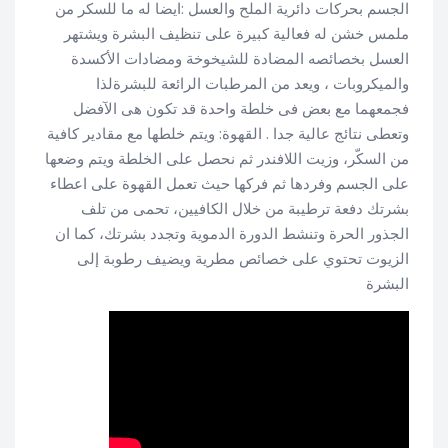
الجسم بحركات دائرية الملح والعسل :ايضا له ما للسكر من
ملمس خشن له فعالية كبيرة على تنظيف البشرة ويشتهر
العسل بخصائصه المضادة للشيخوخة ومضادات الأكسدة
والميكروبات ، ويعد من المرطبات الرائعة للبشرةلذا
فجمعهما مع بعض فى خلطة واحدة قد تكون هى الآفضل
وتعطى نتائج عالية جدا . القهوة: ويتم خلطها مع مقادير كافية
من السكّر، وزيت اللافندر ثم نحصل على الخلطة ويتم وضعها
على الجسم وفردها ثم فركها حيث تعمل القهوة على اعطاء
بشرتك دفعة ترطيبة من خلال الكافيين، تحمى من تلف
الجذور الحرة وتنشط الدورة الدموية وتجدد بشرتك، كما ان
الزيوت تحتوي على خصائص مطرية ويضيف رطوبة إلى
البشرة