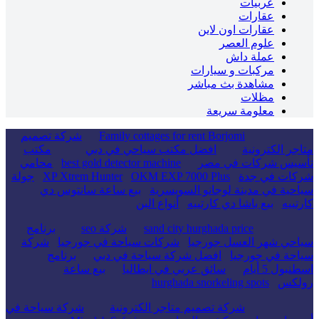
عربيات
عقارات
عقارات اون لاين
علوم العصر
عملة داش
مركبات و سيارات
مشاهدة بث مباشر
مظلات
معلومة سريعة
Family cottages for rent Borjomi
شركة تصميم
متاجر الكترونية
افضل مكتب سياحي في دبي
مكتب
تأسيس شركات في مصر
best gold detector machine
محامي
شركات في جدة
OKM EXP 7000 Plus
XP Xtrem Hunter
جولة
سياحية في مدينة لوجانو السويسرية
بيع ساعة سانتوس دي
كارتييه
بيع باشا دي كارتييه
أنواع البن
sand city hurghada price
شركة seo
برنامج
سياحي شهر العسل جورجيا
شركات سياحة في جورجيا
شركة
سياحة في جورجيا
افضل شركة سياحة في دبي
برنامج
اسطنبول 5 أيام
سائق عربي في ايطاليا
بيع ساعة
رولكس
hurghada snorkeling spots
شركة تصميم متاجر الكترونية
شركة سياحة في