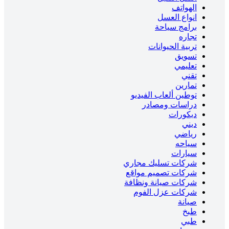
الهواتف
انواع العسل
برامج سياحة
تجاره
تربية الحيوانات
تسويق
تعليمي
تقني
تمارين
توطين ألعاب الفيديو
دراسات ومصادر
ديكورات
ديني
رياضي
سياحه
سيارات
شركات تسليك مجاري
شركات تصميم مواقع
شركات صيانة ونظافة
شركات عزل الفوم
صيانة
طبخ
طبي