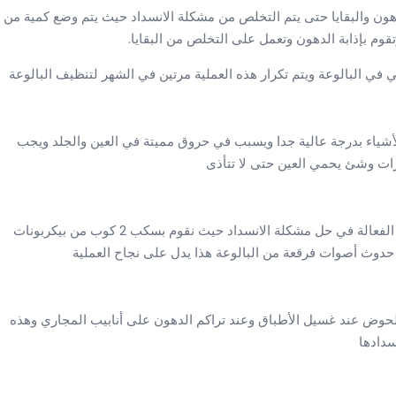
لدهون والبقايا حتى يتم التخلص من مشكلة الانسداد حيث يتم وضع كمية من
وم بإذابة الدهون وتعمل على التخلص من البقايا.
لأشياء بدرجة عالية جدا ويسبب في حروق مميتة في العين والجلد ويجب
زات وشئ يحمي العين حتى لا تتأذى
حيث يمكن أيضاً استخدام بيكربونات الصوديوم لأنها من الطرق الفعالة في حل مشكلة الانسداد حيث نقوم بسكب 2 كوب من بيكربونات
حدوث أصوات فرقعة من البالوعة هذا يدل على نجاح العملية
الحوض عند غسيل الأطباق وعند تراكم الدهون على أنابيب المجاري وهذه
سدادها