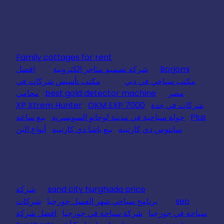
Family cottages for rent
Borjomi
شركة تصميم متاجر الكترونية
افضل
مكتب سياحي في دبي
مكتب تأسيس شركات في
مصر
best gold detector machine
محامي
شركات في جدة
OKM EXP 7000
XP Xtrem Hunter
Plus
جولة سياحية في مدينة لوجانو السويسرية
بيع ساعة
سانتوس دي كارتييه
بيع باشا دي كارتييه
أنواع البن
sand city hurghada price
شركة
seo
برنامج سياحي شهر العسل جورجيا
شركات
سياحة في جورجيا
شركة سياحة في جورجيا
افضل شركة