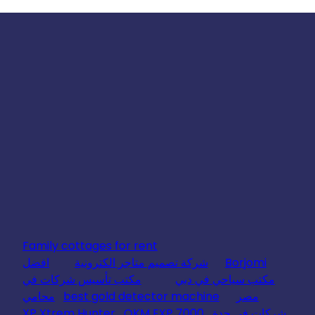
Family cottages for rent
Borjomi
شركة تصميم متاجر الكترونية
افضل
مكتب سياحي في دبي
مكتب تأسيس شركات في
مصر
best gold detector machine
محامي
شركات في جدة
OKM EXP 7000
XP Xtrem Hunter