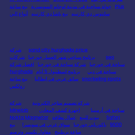
Plus
جولة سياحية في مدينة لوجانو السويسرية
بيع ساعة
سانتوس دي كارتييه
بيع باشا دي كارتييه
أنواع البن
sand city hurghada price
شركة
seo
برنامج سياحي شهر العسل جورجيا
شركات
سياحة في جورجيا
شركة سياحة في جورجيا
افضل شركة
سياحة في دبي
برنامج اسطنبول 5 أيام
hurghada
snorkeling spots
سائق عربي في ايطاليا
بيع ساعة
رولكس
شركة تصميم متاجر الكترونية
شركة
سياحة في أرمينيا
اجهزة كشف المعادن
Minelab
Safari
بيوت للبيع
عمال نظافة
Nokta Magnetar
9000
باكورياني جورجيا
سواق عربي في سويسرا
بيع
ساعة بريتلينج
مقاول تكسير وترميم