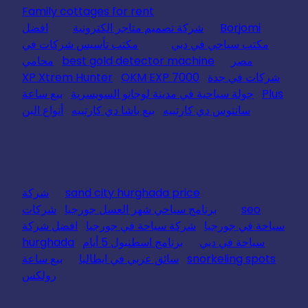
Family cottages for rent
Borjomi
شركة تصميم متاجر الكترونية
افضل
مكتب سياحي في دبي
مكتب تأسيس شركات في
مصر
best gold detector machine
محامي
شركات في جدة
OKM EXP 7000
XP Xtrem Hunter
Plus
جولة سياحية في مدينة لوجانو السويسرية
بيع ساعة
سانتوس دي كارتييه
بيع باشا دي كارتييه
أنواع البن
sand city hurghada price
شركة
seo
برنامج سياحي شهر العسل جورجيا
شركات
سياحة في جورجيا
شركة سياحة في جورجيا
افضل شركة
سياحة في دبي
برنامج اسطنبول 5 أيام
hurghada
snorkeling spots
سائق عربي في ايطاليا
بيع ساعة
رولكس