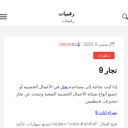
Ski
رقميات
t
رقميات
conten
ديسمبر 5, 2022,
By
admin
ديكورات
نجار 9
إذا كنت بحاجة إلى مساعدة
نجار
في الأعمال الخشبية أو
جميع أنواع صيانة الأعمال الخشبية الصعبة وتبحث عن نجار
محترف، فنيطيس.
شراء اثاث 9
فتح اقفال style=”color:#414141″>يتمتع بمهارات عالية