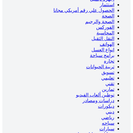
استثمار
الحصول علي رقم أمريكي مجانا
الصحة
الصحة والرجيم
الفوركس
المحاسبة
النقل الثقيل
الهواتف
انواع العسل
برامج سياحة
تجاره
تربية الحيوانات
تسويق
تعليمي
تقني
تمارين
توطين ألعاب الفيديو
دراسات ومصادر
ديكورات
ديني
رياضي
سياحه
سيارات