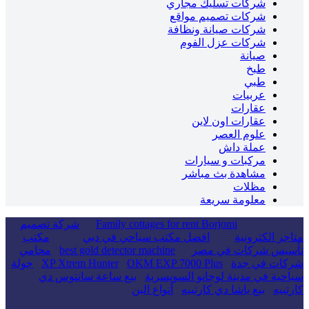
شركات تسليك مجاري
شركات تصميم مواقع
شركات صيانة ونظافة
شركات عزل الفوم
صيانة
طبخ
طبي
عربيات
عقارات
عقارات اون لاين
علوم العصر
عملة داش
مركبات و سيارات
مشاهدة بث مباشر
مظلات
معلومة سريعة
Family cottages for rent Borjomi
شركة تصميم
متاجر الكترونية
افضل مكتب سياحي في دبي
مكتب
تأسيس شركات في مصر
best gold detector machine
محامي
شركات في جدة
OKM EXP 7000 Plus
XP Xtrem Hunter
جولة
سياحية في مدينة لوجانو السويسرية
بيع ساعة سانتوس دي
كارتييه
بيع باشا دي كارتييه
أنواع البن