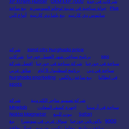
شركات في جدة
OKM EXP 7000
XP Xtrem Hunter
Plus
جولة سياحية في مدينة لوجانو السويسرية
بيع ساعة
سانتوس دي كارتييه
بيع باشا دي كارتييه
أنواع البن
sand city hurghada price
شركة
seo
برنامج سياحي شهر العسل جورجيا
شركات
سياحة في جورجيا
شركة سياحة في جورجيا
افضل شركة
سياحة في دبي
برنامج اسطنبول 5 أيام
سائق عربي
في ايطاليا
بيع ساعة رولكس
hurghada snorkeling
spots
شركة تصميم متاجر الكترونية
شركة
سياحة في أرمينيا
اجهزة كشف المعادن
Minelab
Safari
بيوت للبيع
Nokta Magnetar
9000
باكورياني جورجيا
سواق عربي في سويسرا
بيع
ساعة بريتلينج
مقاول تكسير وترميم
عمال نظافة