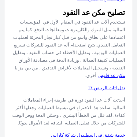
تصليح مكن عد النقود
تستخدم آلات عد النقود في المقام الأول في المؤسسات
المالية مثل البنوك والكازينوهات ومعالجات الدفع. كما يتم
اعتمادها على نطاق واسع من قبل كبار تجار التجزئة لعمليات
التعامل النقدي. يتيح استخدام آلة عد النقود للشركات تسريع
العمليات اليومية ، وتقليل الأخطاء في حساب النقود ، وتقليل
العمليات كثيفة العمالة ، وزيادة الدقة في مصادقة الأوراق
النقدية ، وتسجيل المعاملات لأغراض التدقيق ، من بين مزايا
مكن عد فلوس
أخرى.
نقل اثاث الرياض 17
أحدثت آلات عد النقود ثورة في طريقة إجراء المعاملات
المالية. ساعد هذا الاختراع في تبسيط العمليات وجعلها أكثر
كفاءة. لقد قلل من الخطأ البشري ، وحسّن الدقة ووفر الوقت
للشركات من خلال تقليل العملية الشاقة لعد الأموال يدويًا.
خدمة شقق في اسطنبول شركة كاراس