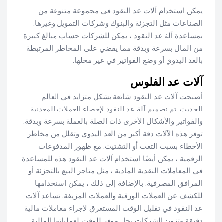
يمكن استخدام آلات عد النقود في مجموعة متنوعة من
الصناعات مثل التجزئة والبنوك وشركات التمويل وغيرها.
بمساعدة آلة عد النقود ، يمكن للشركات حساب مبالغ كبيرة
من المال بسرعة وبدقة مما يقضي على المخاطر المرتبطة
بالعد اليدوي أو وضع الفواتير في غير محلها.
آلات عد الفلوس
أصبحت آلات عد النقود شائعة بشكل متزايد في العالم
الحديث. تم تصميم آلة عد النقود لإحصاء العملات المعدنية
والفواتير والأشكال الأخرى ذات الصلة بالعملة بسرعة وبدقة.
توفر هذه الآلات دقة أكبر من العد اليدوي وتقلل من مخاطر
الأخطاء بسبب التعب أو التشتيت. مع ظهور المدفوعات
الرقمية ، يمكن أيضًا استخدام آلات عد النقود هذه للمساعدة
في المعاملات النقدية المادية ، مثل متاجر البيع بالتجزئة أو
المرافق المصرفية. بالإضافة إلى ذلك ، يمكن استخدامها
للكشف عن العملات الورقية والعملات المزيفة. تساعد آلات
عد النقود في تقليل الوقت المستغرق لإجراء معاملات مالية
دقيقة وتزويد الشركات بحل موفر للوقت لعملياتها المالية.