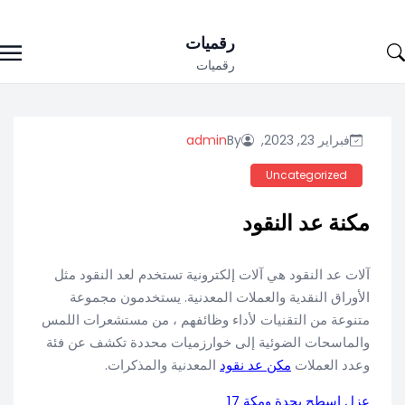
Ski
رقميات
t
رقميات
conten
فبراير 23, 2023,
By
admin
Uncategorized
مكنة عد النقود
آلات عد النقود هي آلات إلكترونية تستخدم لعد النقود مثل
الأوراق النقدية والعملات المعدنية. يستخدمون مجموعة
متنوعة من التقنيات لأداء وظائفهم ، من مستشعرات اللمس
والماسحات الضوئية إلى خوارزميات محددة تكشف عن فئة
وعدد العملات
مكن عد نقود
المعدنية والمذكرات.
عزل اسطح بجدة ومكة 17