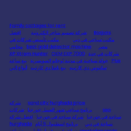
Family cottages for rent
Borjomi
شركة تصميم متاجر الكترونية
افضل
مكتب سياحي في دبي
مكتب تأسيس شركات في
مصر
best gold detector machine
محامي
شركات في جدة
OKM EXP 7000
XP Xtrem Hunter
Plus
جولة سياحية في مدينة لوجانو السويسرية
بيع ساعة
سانتوس دي كارتييه
بيع باشا دي كارتييه
أنواع البن
sand city hurghada price
شركة
seo
برنامج سياحي شهر العسل جورجيا
شركات
سياحة في جورجيا
شركة سياحة في جورجيا
افضل شركة
سياحة في دبي
برنامج اسطنبول 5 أيام
hurghada
snorkeling spots
سائق عربي في ايطاليا
بيع ساعة