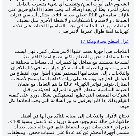
الشحوم على أبواب الفرن وتنظيف أي شيء متسرب بالداخل.
يمكن للمرء أيضًا أن يجد أوصافًا لما يجب فعله إذا اندلع حريق على
غازات سامة في RLE. تغطي صيانة الثلاجة بشكل أساسي فترات
الصيانة ، والاهتمام بالانسكابات والأنشطة الأخرى مثل تنظيف
الملفات ومراقبة الحالة التي يجب القيام بها للحفاظ على ثلاجة
كهربائية آمنة طوال عمرها الافتراضي.
عزل اسطح بجدة ومكة 17
الثلاجات هي أجهزة تعتمد عليها الأسر بشكل كبير ، فهي ليست
فقط مساحات تخزين للطعام ولكنها تصبح امتدادًا افتراضيًا
لمساحة معيشتنا مع مداخل لها كممرات إلى مساحات مختلفة في
المنزل. ستؤدي الصيانة المناسبة لأي جهاز ، بما في ذلك الأفران
والثلاجات ، إلى استخدامها المستمر لفترة أطول دون انقطاع من
العوامل الخارجية ويساعد على زيادة كفاءتها مما يسمح لأصحاب
المنازل بتوفير فواتير الكهرباء. غالبًا ما يتم التعامل مع ضمان
الصيانة المناسبة لمعظم الأجهزة المنزلية الحديثة من قبل
الشركات المصنعة التي تطلع المستهلكين بشكل دوري على كيفية
القيام بذلك إذا كانوا يعرفون تدابير السلامة التي يجب اتخاذها لكل
مهمة
تحتاج الأفران والثلاجات إلى صيانة للتأكد من أنها في أفضل
حالاتها. في حالة عدم وجود صيانة دورية ، قد لا تعمل بنسبة 100 ٪.
يلزم إجراء فحوصات دورية للحفاظ عليها في حالة جيدة. بعد أن
تشتمل أجهزة التحكم عن بُعد عادةً على عمليات فحص ، ومنظفات