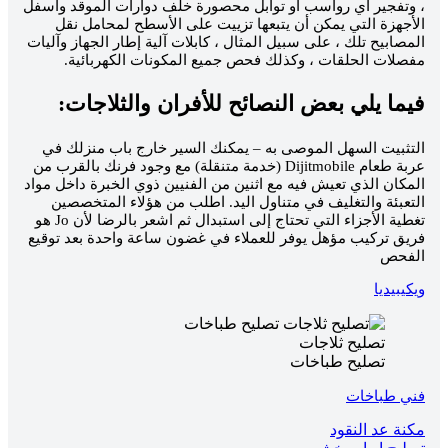
، وتفجير أي رواسب أو توابل محصورة خلف دوارات الموقد وأسفل
الأجهزة التي يمكن أن يتبعها تزييت على الأسطح لمحامل نقل
المصابيح تلك ، على سبيل المثال ، كابلات آلية إطار الجهاز وآليات
مفصلات الحلقات ، وكذلك فحص جميع المكونات الكهربائية.
فيما يلي بعض النصائح للأفران والثلاجات:
التثبيت السهل الموصى به – يمكنك السير خارج باب منزلك في
عربة طعام Dijitmobile (خدمة متنقلة) مع وجود فرنك بالقرب من
المكان الذي تعيش فيه مع اثنين من الفنيين ذوي الخبرة داخل مواد
التعبئة والتغليف في متناول اليد. اطلب من هؤلاء المتخصصين
تغطية الأجزاء التي تحتاج إلى استبدال ثم اشعر بالرضا لأن Jo هو
فريق تركيب مؤهل يوفر للعملاء في غضون ساعة واحدة بعد توقيع
الفحص
ويكيبيديا
تصليح ثلاجات
تصليح طباخات
فني طباخات
تصفّح
مكنة عد النقود