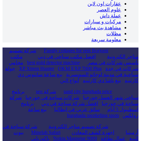
عقارات اون لاين
علوم العصر
عملة داش
مركبات و سيارات
مشاهدة بث مباشر
مظلات
معلومة سريعة
Family cottages for rent Borjomi
شركة تصميم
متاجر الكترونية
افضل مكتب سياحي في دبي
مكتب
تأسيس شركات في مصر
best gold detector machine
محامي
شركات في جدة
OKM EXP 7000 Plus
XP Xtrem Hunter
جولة
سياحية في مدينة لوجانو السويسرية
بيع ساعة سانتوس دي
كارتييه
بيع باشا دي كارتييه
أنواع البن
sand city hurghada price
شركة seo
برنامج
سياحي شهر العسل جورجيا
شركات سياحة في جورجيا
شركة
سياحة في جورجيا
افضل شركة سياحة في دبي
برنامج
اسطنبول 5 أيام
سائق عربي في ايطاليا
بيع ساعة
رولكس
hurghada snorkeling spots
شركة تصميم متاجر الكترونية
شركة سياحة في
أرمينيا
اجهزة كشف المعادن
Minelab Safari
بيوت
للبيع
عمال نظافة
Nokta Magnetar 9000
باكورياني