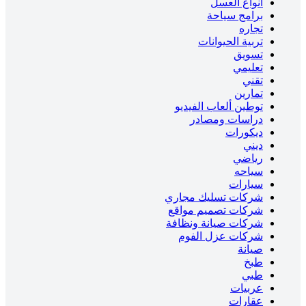
انواع العسل
برامج سياحة
تجاره
تربية الحيوانات
تسويق
تعليمي
تقني
تمارين
توطين ألعاب الفيديو
دراسات ومصادر
ديكورات
ديني
رياضي
سياحه
سيارات
شركات تسليك مجاري
شركات تصميم مواقع
شركات صيانة ونظافة
شركات عزل الفوم
صيانة
طبخ
طبي
عربيات
عقارات