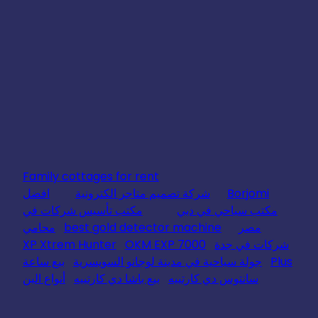
Family cottages for rent
Borjomi
شركة تصميم متاجر الكترونية
افضل
مكتب سياحي في دبي
مكتب تأسيس شركات في
مصر
best gold detector machine
محامي
شركات في جدة
OKM EXP 7000
XP Xtrem Hunter
Plus
جولة سياحية في مدينة لوجانو السويسرية
بيع ساعة
سانتوس دي كارتييه
بيع باشا دي كارتييه
أنواع البن