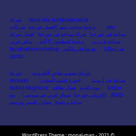
sand city hurghada price
شركة
seo
برنامج سياحي شهر العسل جورجيا
شركات
سياحة في جورجيا
شركة سياحة في جورجيا
افضل شركة
سياحة في دبي
برنامج اسطنبول 5 أيام
سائق عربي
في ايطاليا
بيع ساعة رولكس
hurghada snorkeling
spots
شركة تصميم متاجر الكترونية
شركة
سياحة في أرمينيا
اجهزة كشف المعادن
Minelab
Safari
بيوت للبيع
عمال نظافة
Nokta Magnetar
9000
باكورياني جورجيا
سواق عربي في سويسرا
بيع
ساعة بريتلينج
مقاول تكسير وترميم
© 2021 - WordPress Theme : monal-mag