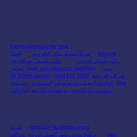
Family cottages for rent
Borjomi
شركة تصميم متاجر الكترونية
افضل
مكتب سياحي في دبي
مكتب تأسيس شركات في
مصر
best gold detector machine
محامي
شركات في جدة
OKM EXP 7000
XP Xtrem Hunter
Plus
جولة سياحية في مدينة لوجانو السويسرية
بيع ساعة
سانتوس دي كارتييه
بيع باشا دي كارتييه
أنواع البن
sand city hurghada price
شركة
seo
برنامج سياحي شهر العسل جورجيا
شركات