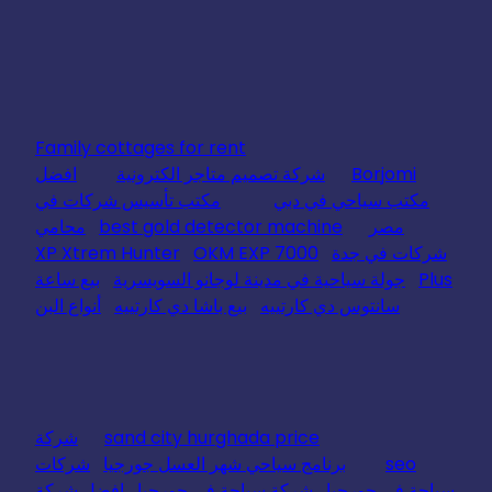
Family cottages for rent
Borjomi
شركة تصميم متاجر الكترونية
افضل
مكتب سياحي في دبي
مكتب تأسيس شركات في
مصر
best gold detector machine
محامي
شركات في جدة
OKM EXP 7000
XP Xtrem Hunter
Plus
جولة سياحية في مدينة لوجانو السويسرية
بيع ساعة
سانتوس دي كارتييه
بيع باشا دي كارتييه
أنواع البن
sand city hurghada price
شركة
seo
برنامج سياحي شهر العسل جورجيا
شركات
سياحة في جورجيا
شركة سياحة في جورجيا
افضل شركة