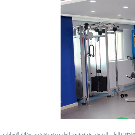
ما هو العلاج الطبيعي style=”background-color:transparent”>الطب الرياضي هو فرع من الطب يهتم بتشخيص وعلاج الإصابات