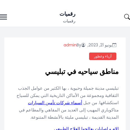
Ski
رقميات
t
رقميات
conten
يونيو 21, 2023,
By
admin
أزياء وعطور
مناطق سياحيه في تبليسي
تبليسي مدينة جميلة وحيوية ، بها الكثير من عوامل الجذب
الثقافية ومجموعة من الأماكن التاريخية التي يمكن للسياح
استكشافها. من جبل
أسماء شركات تأمين السيارات
متاكوباري المهيب إلى العديد من المقاهي والمطاعم في
المدينة القديمة ، تبليسي مليئة بالأنشطة المتنوعة.
الام و اصابات يعالجها العلاج الطبيعي