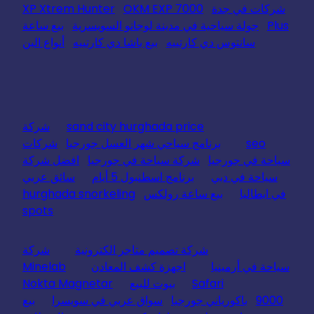
شركات في جدة
OKM EXP 7000
XP Xtrem Hunter
Plus
جولة سياحية في مدينة لوجانو السويسرية
بيع ساعة
سانتوس دي كارتييه
بيع باشا دي كارتييه
أنواع البن
sand city hurghada price
شركة
seo
برنامج سياحي شهر العسل جورجيا
شركات
سياحة في جورجيا
شركة سياحة في جورجيا
افضل شركة
سياحة في دبي
برنامج اسطنبول 5 أيام
سائق عربي
في ايطاليا
بيع ساعة رولكس
hurghada snorkeling
spots
شركة تصميم متاجر الكترونية
شركة
سياحة في أرمينيا
اجهزة كشف المعادن
Minelab
Safari
بيوت للبيع
Nokta Magnetar
9000
باكورياني جورجيا
سواق عربي في سويسرا
بيع