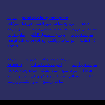
sand city hurghada price
شركة
seo
برنامج سياحي شهر العسل جورجيا
شركات
سياحة في جورجيا
شركة سياحة في جورجيا
افضل شركة
سياحة في دبي
برنامج اسطنبول 5 أيام
سائق عربي
في ايطاليا
بيع ساعة رولكس
hurghada snorkeling
spots
شركة تصميم متاجر الكترونية
شركة
سياحة في أرمينيا
اجهزة كشف المعادن
Minelab
Safari
بيوت للبيع
عمال نظافة
Nokta Magnetar
9000
باكورياني جورجيا
سواق عربي في سويسرا
بيع
ساعة بريتلينج
مقاول تكسير وترميم