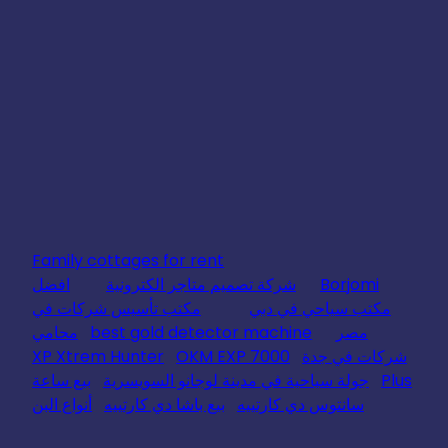
Family cottages for rent
Borjomi
شركة تصميم متاجر الكترونية
افضل
مكتب سياحي في دبي
مكتب تأسيس شركات في
مصر
best gold detector machine
محامي
شركات في جدة
OKM EXP 7000
XP Xtrem Hunter
Plus
جولة سياحية في مدينة لوجانو السويسرية
بيع ساعة
سانتوس دي كارتييه
بيع باشا دي كارتييه
أنواع البن