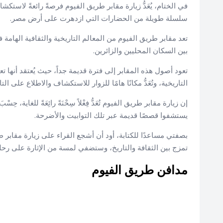
في الختام، يُعَدُّ زيارة مقابر طريق الفيوم فرصةً رائعةً لاست
سلسلة طويلة من الحضارات التي ازدهرت على أرض مصر.
تعد مقابر طريق الفيوم من المعالم التاريخية والثقافية الها
بين السكان المحليين والزائرين.
تعود أصول هذه المقابر إلى فترة قديمة جداً، حيث يُعتقد أنها ت
التاريخية، وتُعَدُّ مكانًا هامًا للزوار للاستكشاف والاطلاع على ا
إن زيارة مقابر طريق الفيوم تُعَدُّ فِعْلاً سِحْنَةً رائِعَةً للغاية، 
يستشفوا قصصًا قديمة عبر تلك التوابيت والأضرحة.
بصفتي مساعدًا للكتابة، أود أن أشجع القراء على زيارة مقابر طر
تمزج بين الثقافة والتاريخ، وستضفي لمسة من الإثارة على رح
مدافن طريق الفيوم