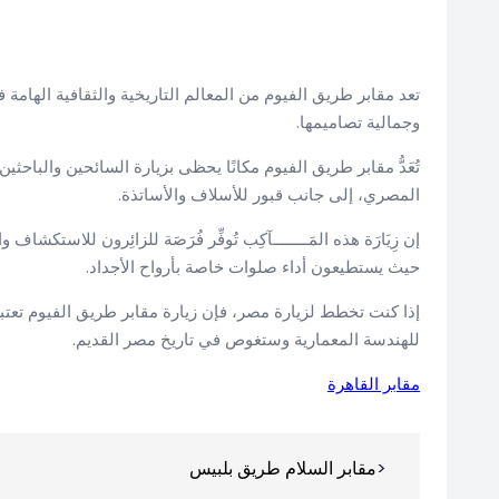
تعد مقابر طريق الفيوم من المعالم التاريخية والثقافية الهامة
وجمالية تصاميمها.
تُعَدُّ مقابر طريق الفيوم مكانًا يحظى بزيارة السائحين والبا
المصري، إلى جانب قبور للأسلاف والأساتذة.
إن زِیَارَة هذه المَــــــــآكِب تُوفِّر فُرَصَة للزائِرون للاستكشاف
حیث یستطیعون أداء صلوات خاصة بأرواح الأجداد.
إذا كنت تخطط لزیارة مصر، فإن زيارة مقابر طريق الفيوم تعتب
للهندسة المعمارية وستغوص في تاريخ مصر القديم.
مقابر القاهرة
تصفّح
مقابر السلام طريق بلبيس
المقالات