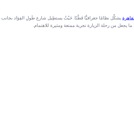
قاهرة
يشكِّل نظامًا جغرافيًّا فَطْنًا. حَيْثُ يستطِيل شارع طَولِ الفِؤاد بجانب
ما يجعل من رحلة الزيارة تجربة ممتعة ومثيرة للاهتمام.