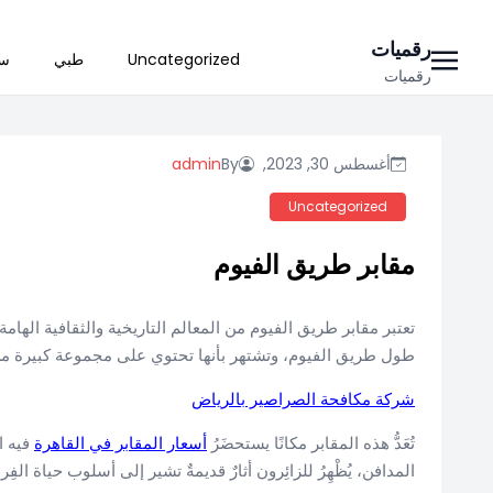
Ski
رقميات
Uncategorized
طبي
سي
t
رقميات
conten
أغسطس 30, 2023,
By
admin
Uncategorized
مقابر طريق الفيوم
تعتبر مقابر طريق الفيوم من المعالم التاريخية والثقافية الها
طول طريق الفيوم، وتشتهر بأنها تحتوي على مجموعة كبيرة من 
شركة مكافحة الصراصير بالرياض
تُعَدُّ هذه المقابر مكانًا يستحضَرُ
أسعار المقابر في القاهرة
فيه ا
المدافن، يُظْهِرُ للزائِرون أثارٌ قديمةٌ تشير إلى أسلوب حياة الفِ