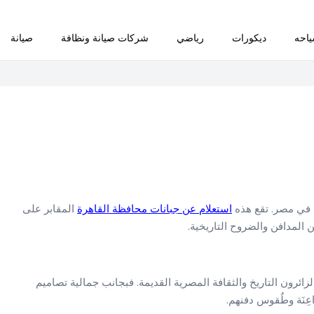
احه
ديكورات
رياضي
شركات صيانة ونظافة
صيانة
مة في مصر. تقع هذه
استعلام عن جبانات محافظة القاهرة
المقابر على
المدافن والضروح التاريخية.
لزائرون التاريخ والثقافة المصرية القديمة. فبجانب جمالية تصاميم
راعِنَة وطُقوس دفنهم.