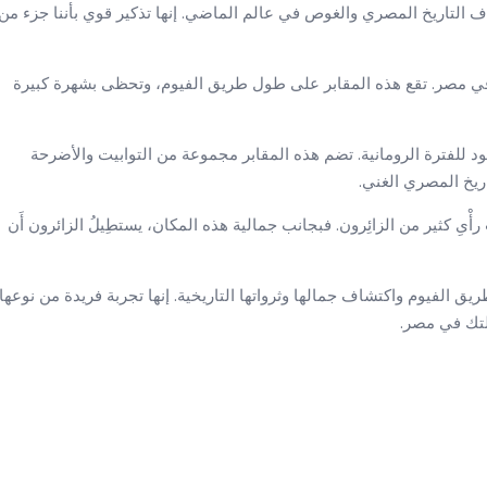
كشاف التاريخ المصري والغوص في عالم الماضي. إنها تذكير قوي بأننا جزء من
مة في مصر. تقع هذه المقابر على طول طريق الفيوم، وتحظى بشهرة كبيرة
عود للفترة الرومانية. تضم هذه المقابر مجموعة من التوابيت والأضرحة
لتاريخ المصري الغني.
حِسْبَ رأْىِ كثير من الزائِرون. فبجانب جمالية هذه المكان، يستطِيلُ الزائرون أَن
يق الفيوم واكتشاف جمالها وثرواتها التاريخية. إنها تجربة فريدة من نوعها
لتك في مصر.