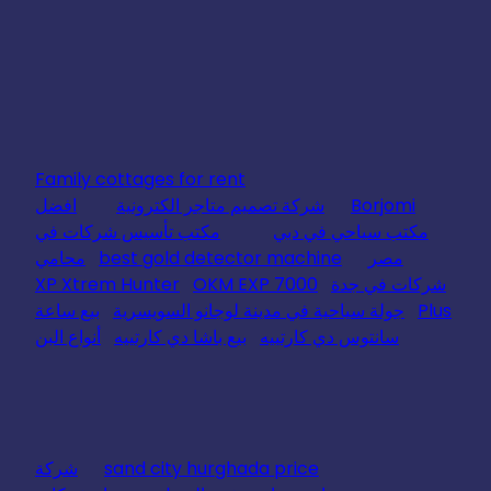
Family cottages for rent
Borjomi
شركة تصميم متاجر الكترونية
افضل
مكتب سياحي في دبي
مكتب تأسيس شركات في
مصر
best gold detector machine
محامي
شركات في جدة
OKM EXP 7000
XP Xtrem Hunter
Plus
جولة سياحية في مدينة لوجانو السويسرية
بيع ساعة
سانتوس دي كارتييه
بيع باشا دي كارتييه
أنواع البن
sand city hurghada price
شركة