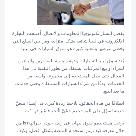
بفضل انتشار تكنولوجيا المعلومات والاتصال، أصبحت التجارة
الإلكترونية في ليبيا شائعة بشكل متزايد، ومن بين السلع التي
يحظى عرضها بشعبية كبيرة هو سوق السيارات في ليبيا.
يُعد سوق ليبيا للسيارات وجهة رئيسية للمشترين والبائعين
لشراء أو بيع المركبات. يستفاد من تطور التقنية في هذا
المجال حتى يصل المستخدم إلى مجموعة واسعة من
الخدمات، بدءًا من شراء السيارات المستعادة وحتى خدمات
ما بعد البیع.
انطلاقًا من هذه الحقائق، نلاحظ زیادة كبرى في إنشاء منصَّ
حديثة تُسهِّل على المستخدِم جَمْیَّ األخذ قَصْیر فھہ" به.
يرغب مستخدمو سوق لیھایۃ فی زیدۃ جودۃ خبرائھkm من
خلال معرفة كیف یتم استخدام المنصة بشكل أفضل، وكيف