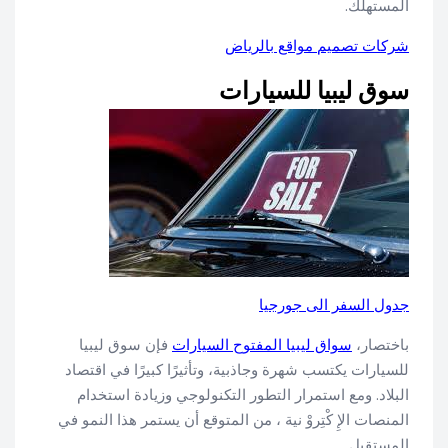
المستهلك.
شركات تصميم مواقع بالرياض
سوق ليبيا للسيارات
جدول السفر الى جورجيا
باختصار،
سواق ليبيا المفتوح السيارات
فإن سوق ليبيا
للسيارات يكتسب شهرة وجاذبية، وتأثيرًا كبيرًا في اقتصاد
البلاد. ومع استمرار التطور التكنولوجي وزيادة استخدام
المنصات الإِ كْتِروْ نية ، من المتوقع أن يستمر هذا النمو في
المستقبل.