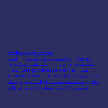
Family cottages for rent
Borjomi
شركة تصميم متاجر الكترونية
افضل
مكتب سياحي في دبي
مكتب تأسيس شركات في
مصر
best gold detector machine
محامي
شركات في جدة
OKM EXP 7000
XP Xtrem Hunter
Plus
جولة سياحية في مدينة لوجانو السويسرية
بيع ساعة
سانتوس دي كارتييه
بيع باشا دي كارتييه
أنواع البن