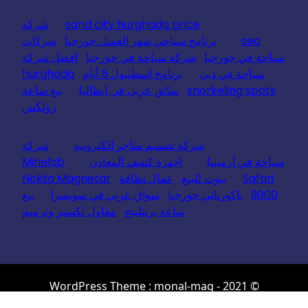
sand city hurghada price
شركة
seo
برنامج سياحي شهر العسل جورجيا
شركات
سياحة في جورجيا
شركة سياحة في جورجيا
افضل شركة
سياحة في دبي
برنامج اسطنبول 5 أيام
hurghada
snorkeling spots
سائق عربي في ايطاليا
بيع ساعة
رولكس
شركة تصميم متاجر الكترونية
شركة
سياحة في أرمينيا
اجهزة كشف المعادن
Minelab
Safari
بيوت للبيع
عمال نظافة
Nokta Magnetar
9000
باكورياني جورجيا
سواق عربي في سويسرا
بيع
ساعة بريتلينج
مقاول تكسير وترميم
© 2021 - WordPress Theme : monal-mag