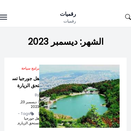
Ski
رقميات
t
رقميات
conten
الشهر:
ديسمبر 2023
برامج سياحة
هل جورجيا تس
تحق الزيارة
By
|
ديسمبر 23,
2023
Tags -
|
هل جورجيا
تستحق الزيارة,