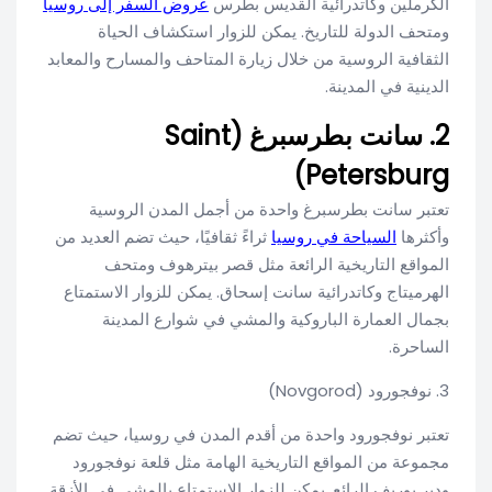
الكرملين وكاتدرائية القديس بطرس
عروض السفر إلى روسيا
ومتحف الدولة للتاريخ. يمكن للزوار استكشاف الحياة
الثقافية الروسية من خلال زيارة المتاحف والمسارح والمعابد
الدينية في المدينة.
2. سانت بطرسبرغ (Saint
Petersburg)
تعتبر سانت بطرسبرغ واحدة من أجمل المدن الروسية
وأكثرها
السياحة في روسيا
ثراءً ثقافيًا، حيث تضم العديد من
المواقع التاريخية الرائعة مثل قصر بيترهوف ومتحف
الهرميتاج وكاتدرائية سانت إسحاق. يمكن للزوار الاستمتاع
بجمال العمارة الباروكية والمشي في شوارع المدينة
الساحرة.
3. نوفجورود (Novgorod)
تعتبر نوفجورود واحدة من أقدم المدن في روسيا، حيث تضم
مجموعة من المواقع التاريخية الهامة مثل قلعة نوفجورود
ودير يوريف الرائع. يمكن للزوار الاستمتاع بالمشي في الأزقة