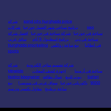
sand city hurghada price
شركة
seo
برنامج سياحي شهر العسل جورجيا
شركات
سياحة في جورجيا
شركة سياحة في جورجيا
افضل شركة
سياحة في دبي
برنامج اسطنبول 5 أيام
سائق عربي
في ايطاليا
بيع ساعة رولكس
hurghada snorkeling
spots
شركة تصميم متاجر الكترونية
شركة
سياحة في أرمينيا
اجهزة كشف المعادن
Minelab
Safari
بيوت للبيع
عمال نظافة
Nokta Magnetar
9000
باكورياني جورجيا
سواق عربي في سويسرا
بيع
ساعة بريتلينج
مقاول تكسير وترميم