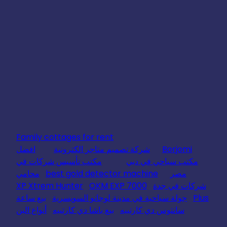
Family cottages for rent
Borjomi
شركة تصميم متاجر الكترونية
افضل
مكتب سياحي في دبي
مكتب تأسيس شركات في
مصر
best gold detector machine
محامي
شركات في جدة
OKM EXP 7000
XP Xtrem Hunter
Plus
جولة سياحية في مدينة لوجانو السويسرية
بيع ساعة
سانتوس دي كارتييه
بيع باشا دي كارتييه
أنواع البن