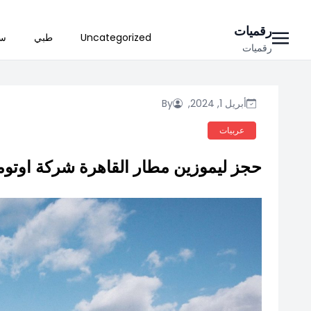
Ski
رقميات
Uncategorized
طبي
سي
t
رقميات
conten
أبريل 1, 2024,
By
عربيات
حجز ليموزين مطار القاهرة شركة اوتوم