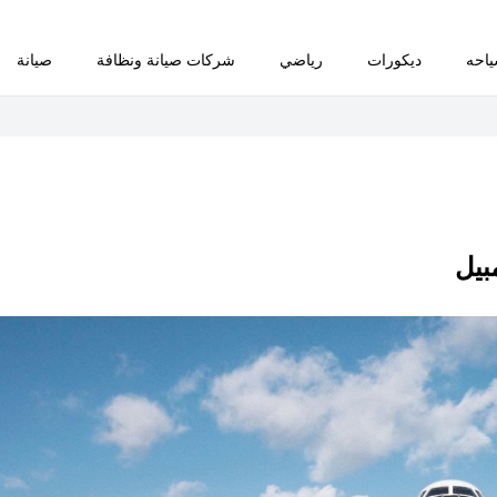
احه
ديكورات
رياضي
شركات صيانة ونظافة
صيانة
بيل