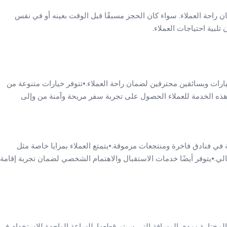
 راحة العملاء. سواء كان الحجز مسبقًا قبل الوقت بعينه أو في نفس
تلبية احتياجات العملاء.
ارات وبسائقين محترفين لضمان راحة العملاء.•تتوفر خيارات متنوعة من
 هذه الخدمة للعملاء الحصول على تجربة سفر مريحة وآمنة من وإلى
ة في فنادق فاخرة ومنتجعات مرموقة.•يتمتع العملاء بمزايا خاصة مثل
لي.•يتوفر أيضًا خدمات الاستقبال والاهتمام الشخصي لضمان تجربة إقامة
لمختارة ومدى المسافة التي سيتم قطعها. للساعة الواحدة للاستخدام في