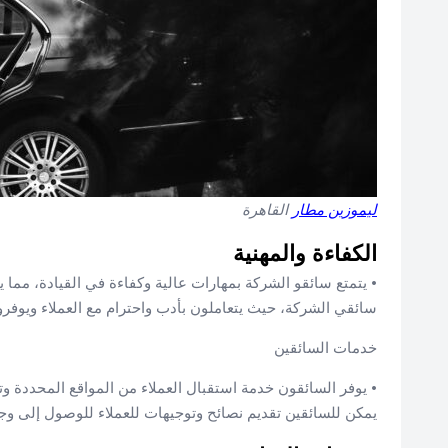
ليموزين مطار
القاهرة
الكفاءة والمهنية
• يتمتع سائقو الشركة بمهارات عالية وكفاءة في القيادة، مما ي
سائقي الشركة، حيث يتعاملون بأدب واحترام مع العملاء ويوفر
خدمات السائقين
• يوفر السائقون خدمة استقبال العملاء من المواقع المحددة و
يمكن للسائقين تقديم نصائح وتوجيهات للعملاء للوصول إلى وج