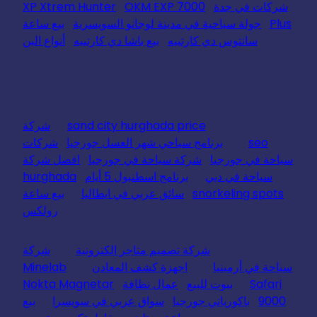
شركات في جدة
OKM EXP 7000
XP Xtrem Hunter
Plus
جولة سياحية في مدينة لوجانو السويسرية
بيع ساعة
سانتوس دي كارتييه
بيع باشا دي كارتييه
أنواع البن
sand city hurghada price
شركة
seo
برنامج سياحي شهر العسل جورجيا
شركات
سياحة في جورجيا
شركة سياحة في جورجيا
افضل شركة
سياحة في دبي
برنامج اسطنبول 5 أيام
hurghada
snorkeling spots
سائق عربي في ايطاليا
بيع ساعة
رولكس
شركة تصميم متاجر الكترونية
شركة
سياحة في أرمينيا
اجهزة كشف المعادن
Minelab
Safari
بيوت للبيع
عمال نظافة
Nokta Magnetar
9000
باكورياني جورجيا
سواق عربي في سويسرا
بيع