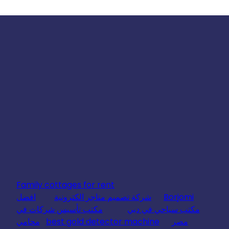
Family cottages for rent
Borjomi
شركة تصميم متاجر الكترونية
افضل
مكتب سياحي في دبي
مكتب تأسيس شركات في
مصر
best gold detector machine
محامي