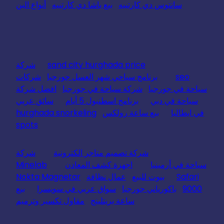
سانتوس دي كارتييه
بيع باشا دي كارتييه
أنواع البن
sand city hurghada price
شركة
seo
برنامج سياحي شهر العسل جورجيا
شركات
سياحة في جورجيا
شركة سياحة في جورجيا
افضل شركة
سياحة في دبي
برنامج اسطنبول 5 أيام
سائق عربي
في ايطاليا
بيع ساعة رولكس
hurghada snorkeling
spots
شركة تصميم متاجر الكترونية
شركة
سياحة في أرمينيا
اجهزة كشف المعادن
Minelab
Safari
بيوت للبيع
عمال نظافة
Nokta Magnetar
9000
باكورياني جورجيا
سواق عربي في سويسرا
بيع
ساعة بريتلينج
مقاول تكسير وترميم