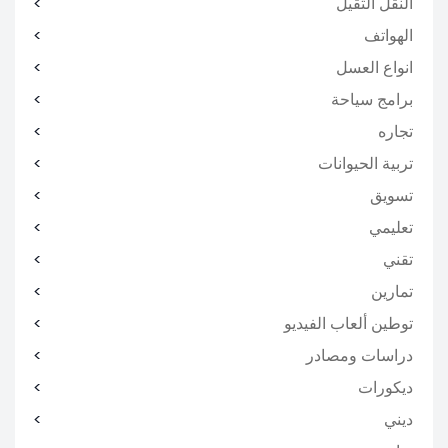
النقل الثقيل
الهواتف
انواع العسل
برامج سياحة
تجاره
تربية الحيوانات
تسويق
تعليمي
تقني
تمارين
توطين ألعاب الفيديو
دراسات ومصادر
ديكورات
ديني