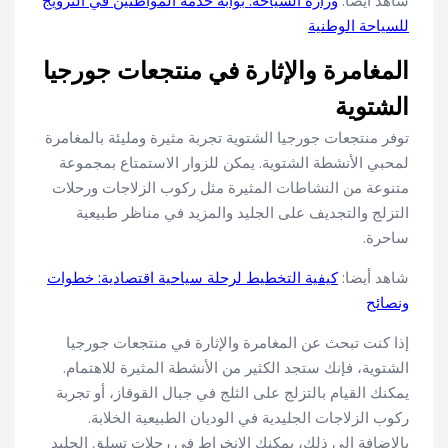
شاهد أيضا:
وزارة السياحة: بوابة خدمة المواطنين في الترويج
للسياحة الوطنية
المغامرة والإثارة في منتجعات جورجيا
الشتوية
توفر منتجعات جورجيا الشتوية تجربة مثيرة ومليئة بالمغامرة
لمحبي الأنشطة الشتوية. يمكن للزوار الاستمتاع بمجموعة
متنوعة من النشاطات المثيرة مثل ركوب الزلاجات ورحلات
التزلج والتجديف على الجليد والمزيد في مناظر طبيعية
ساحرة.
شاهد أيضا:
كيفية التخطيط لرحلة سياحية اقتصادية: خطوات
ونصائح
إذا كنت تبحث عن المغامرة والإثارة في منتجعات جورجيا
الشتوية، فإنك ستجد الكثير من الأنشطة المثيرة للاهتمام.
يمكنك القيام بالتزلج على الثلج في جبال القوقاز، أو تجربة
ركوب الزلاجات الجليدية في الوديان الطبيعية الخلابة.
بالإضافة إلى ذلك، يمكنك الانخراط في رحلات تسلق الجليد