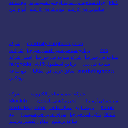
Plus
جولة سياحية في مدينة لوجانو السويسرية
بيع ساعة
سانتوس دي كارتييه
بيع باشا دي كارتييه
أنواع البن
sand city hurghada price
شركة
seo
برنامج سياحي شهر العسل جورجيا
شركات
سياحة في جورجيا
شركة سياحة في جورجيا
افضل شركة
سياحة في دبي
برنامج اسطنبول 5 أيام
hurghada
snorkeling spots
سائق عربي في ايطاليا
بيع ساعة
رولكس
شركة تصميم متاجر الكترونية
شركة
سياحة في أرمينيا
اجهزة كشف المعادن
Minelab
Safari
بيوت للبيع
عمال نظافة
Nokta Magnetar
9000
باكورياني جورجيا
سواق عربي في سويسرا
بيع
ساعة بريتلينج
مقاول تكسير وترميم