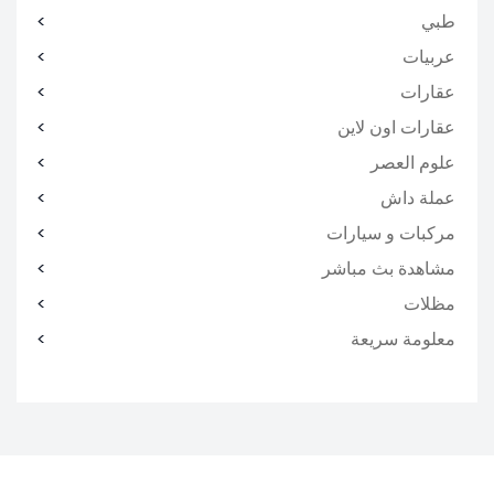
طبي
عربيات
عقارات
عقارات اون لاين
علوم العصر
عملة داش
مركبات و سيارات
مشاهدة بث مباشر
مظلات
معلومة سريعة