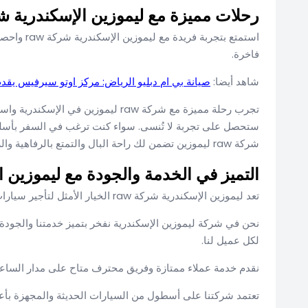
رحلات مميزة مع ليموزين الإسكندرية شركة raw وتجربة فريدة م
استمتع بتج
فاخرة.
شاهد أيضا:
صيانة بي ام دبليو الرياض: مركز اوتو سيرفيس يق
تجرب رحلة مميزة مع شركة raw ليموزي
ستحصل على تجربة لا تُنسى. سواء كنت ترغب في السفر بأسلو
شركة raw ليموزين تضمن لك راحة البال والتمتع بالرفاهية والراحة طوال رحلتك. احجز الآن واستمتع بتجربة سفر لا تشبه أي شيء آخر.
التميز في الخدمة والجودة مع ليموزين ال
تعد ليموزين الإسكندرية شركة raw الخيار الأمثل لتأجير سيارات فاخرة بسبب التميز في الخدمة والجودة التي تقدمها لعملائها.
نحن في شركة ليموزين الإسكندرية نفخر بتميز خدمتنا والجودة ا
لكل عميل لنا.
نقدم خدمة عملاء ممتازة وفريق محترف متاح على مدار الساعة 
تعتمد شركتنا على أسطول من السيارات الحديثة والمجهزة بأعلى 