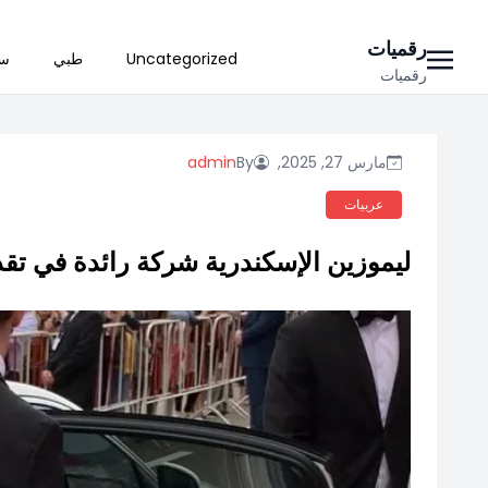
Ski
رقميات
Uncategorized
طبي
سي
t
رقميات
conten
مارس 27, 2025,
By
admin
عربيات
ليموزين الإسكندرية شركة رائدة في تقديم خدمات aw