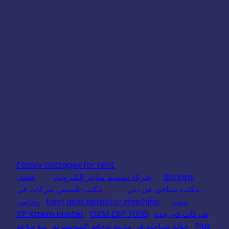
Family cottages for rent
Borjomi
شركة تصميم متاجر الكترونية
افضل
مكتب سياحي في دبي
مكتب تأسيس شركات في
مصر
best gold detector machine
محامي
شركات في جدة
OKM EXP 7000
XP Xtrem Hunter
Plus
جولة سياحية في مدينة لوجانو السويسرية
بيع ساعة