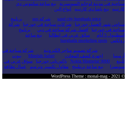
حية في مدينة لوجانو السويسرية
بيع ساعة سانتوس دي
تييه
بيع باشا دي كارتييه
أنواع البن
sand city hurghada price
شركة seo
برنامج
احي شهر العسل جورجيا
شركات سياحة في جورجيا
شركة
حة في جورجيا
افضل شركة سياحة في دبي
برنامج
بول 5 أيام
سائق عربي في ايطاليا
بيع ساعة
لكس
hurghada snorkeling spots
شركة تصميم متاجر الكترونية
شركة سياحة في
ينيا
اجهزة كشف المعادن
Minelab Safari
بيوت
يع
Nokta Magnetar 9000
باكورياني جورجيا
سواق عربي في
يسرا
بيع ساعة بريتلينج
مقاول تكسير وترميم
عمال نظافة