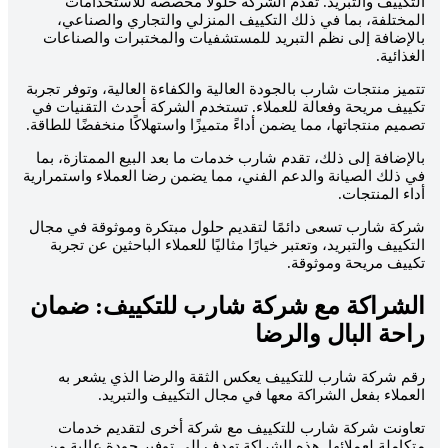
لتكييف والتبريد. تقدم الشركة حلولا مخصصة للاستخدامات
لمختلفة، بما في ذلك التكييف المنزلي والتجاري والصناعي،
الإضافة إلى نظم التبريد للمستشفيات والمختبرات والصناعات
لغذائية.
تميز منتجات شارب بالجودة العالية والكفاءة العالية، وتوفر تجربة
كييف مريحة وفعالة للعملاء. تستخدم الشركة أحدث التقنيات في
صميم منتجاتها، مما يضمن أداءً متميزًا واستهلاكًا منخفضًا للطاقة.
الإضافة إلى ذلك، تقدم شارب خدمات ما بعد البيع الممتازة، بما
ي ذلك الصيانة والدعم الفني، مما يضمن رضا العملاء واستمرارية
داء المنتجات.
ركة شارب تسعى دائمًا لتقديم حلول مبتكرة وموثوقة في مجال
لتكييف والتبريد، وتعتبر خيارًا مثاليًا للعملاء الباحثين عن تجربة
كييف مريحة وموثوقة.
لشراكة مع شركة شارب للتكييف: ضمان
احة البال والرضا
قم شركة شارب للتكييف يعكس الثقة والرضا الذي يشعر به
لعملاء بفعل الشراكة معها في مجال التكييف والتبريد.
عاونت شركة شارب للتكييف مع شركة أخرى لتقديم خدمات
تكاملة لعملائها. هذه الشراكة تهدف إلى توفير جودة عالية من