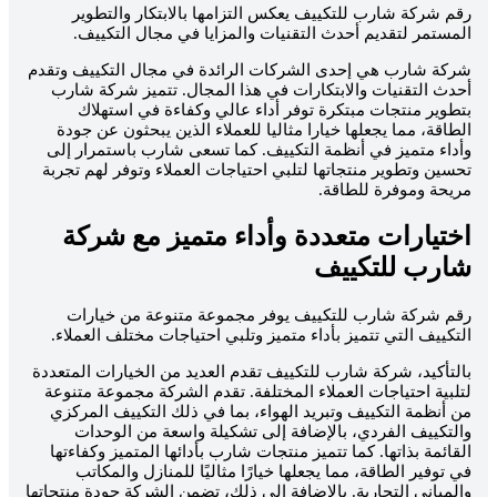
قم شركة شارب للتكييف يعكس التزامها بالابتكار والتطوير
لمستمر لتقديم أحدث التقنيات والمزايا في مجال التكييف.
ركة شارب هي إحدى الشركات الرائدة في مجال التكييف وتقدم
حدث التقنيات والابتكارات في هذا المجال. تتميز شركة شارب
تطوير منتجات مبتكرة توفر أداء عالي وكفاءة في استهلاك
لطاقة، مما يجعلها خيارا مثاليا للعملاء الذين يبحثون عن جودة
أداء متميز في أنظمة التكييف. كما تسعى شارب باستمرار إلى
حسين وتطوير منتجاتها لتلبي احتياجات العملاء وتوفر لهم تجربة
ريحة وموفرة للطاقة.
ختيارات متعددة وأداء متميز مع شركة
ارب للتكييف
قم شركة شارب للتكييف يوفر مجموعة متنوعة من خيارات
لتكييف التي تتميز بأداء متميز وتلبي احتياجات مختلف العملاء.
التأكيد، شركة شارب للتكييف تقدم العديد من الخيارات المتعددة
تلبية احتياجات العملاء المختلفة. تقدم الشركة مجموعة متنوعة
ن أنظمة التكييف وتبريد الهواء، بما في ذلك التكييف المركزي
التكييف الفردي، بالإضافة إلى تشكيلة واسعة من الوحدات
لقائمة بذاتها. كما تتميز منتجات شارب بأدائها المتميز وكفاءتها
ي توفير الطاقة، مما يجعلها خيارًا مثاليًا للمنازل والمكاتب
المباني التجارية. بالإضافة إلى ذلك، تضمن الشركة جودة منتجاتها