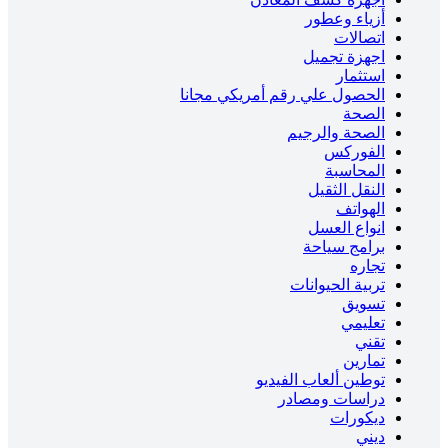
أزياء وعطور
اتصالات
اجهزة تجميل
استثمار
الحصول علي رقم أمريكي مجانا
الصحة
الصحة والرجيم
الفوركس
المحاسبة
النقل الثقيل
الهواتف
انواع العسل
برامج سياحة
تجاره
تربية الحيوانات
تسويق
تعليمي
تقني
تمارين
توطين ألعاب الفيديو
دراسات ومصادر
ديكورات
ديني