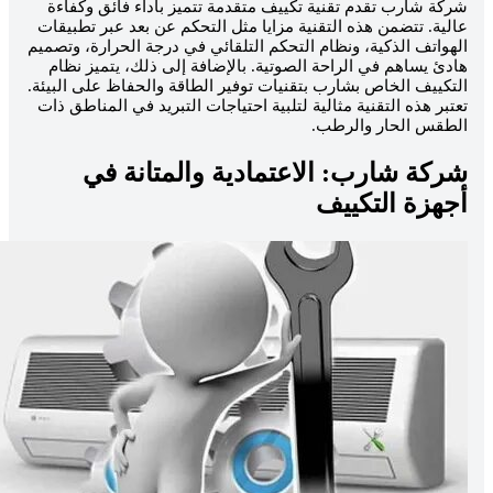
ركة شارب تقدم تقنية تكييف متقدمة تتميز بأداء فائق وكفاءة
الية. تتضمن هذه التقنية مزايا مثل التحكم عن بعد عبر تطبيقات
لهواتف الذكية، ونظام التحكم التلقائي في درجة الحرارة، وتصميم
ادئ يساهم في الراحة الصوتية. بالإضافة إلى ذلك، يتميز نظام
لتكييف الخاص بشارب بتقنيات توفير الطاقة والحفاظ على البيئة.
عتبر هذه التقنية مثالية لتلبية احتياجات التبريد في المناطق ذات
لطقس الحار والرطب.
ركة شارب: الاعتمادية والمتانة في
جهزة التكييف