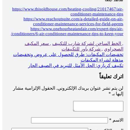
https://www.thisoldhouse.com/heating-cooling/21017467/air
conditioner-maintenance-tip
https://www.reachoutsuite.com/a-detailed-guide-on-air
conditioner-maintenance-services-for-field-agent
https://www.onehourheatandair.com/expert-tips/air
conditioners/6-air-conditioner-maintenance-tips-to-keep-your
 الخط الساخن لشركة شارب للتكييف
, سعر المكيف
لصحراوي
, شركة باور للتكييفات
صفّح
خفيضات المكيفات: طرق للحصول على عروض وتخفيضات
ذهلة لشراء المكيفات
لمقالات
كييف كريازي: الحل الأمثل للتبريد في الصيف الحار
ترك تعليقاً
ن يتم نشر عنوان بريدك الإلكتروني.
الحقول الإلزامية مشار
ليها بـ
*
لاسم
*