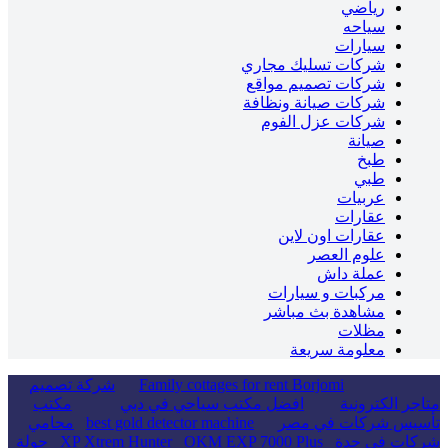
رياضي
سياحه
سيارات
شركات تسليك مجاري
شركات تصميم مواقع
شركات صيانة ونظافة
شركات عزل الفوم
صيانة
طبخ
طبي
عربيات
عقارات
عقارات اون لاين
علوم العصر
عملة داش
مركبات و سيارات
مشاهدة بث مباشر
مظلات
معلومة سريعة
Family cottages for rent Borjomi
شركة تصميم
جر الكترونية
افضل مكتب سياحي في دبي
مكتب
سيس شركات في مصر
best gold detector machine
محامي
كات في جدة
OKM EXP 7000 Plus
XP Xtrem Hunter
جولة