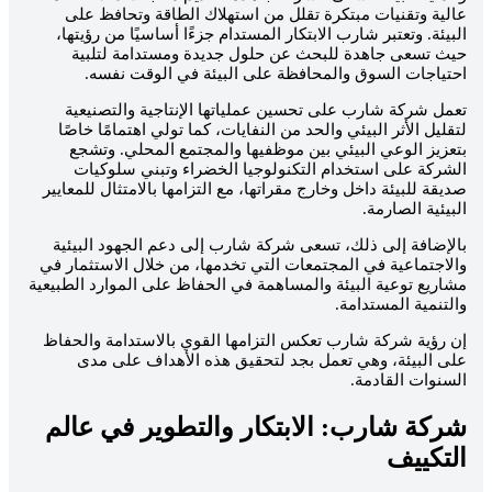
الية وتقنيات مبتكرة تقلل من استهلاك الطاقة وتحافظ على
لبيئة. وتعتبر شارب الابتكار المستدام جزءًا أساسيًا من رؤيتها،
يث تسعى جاهدة للبحث عن حلول جديدة ومستدامة لتلبية
حتياجات السوق والمحافظة على البيئة في الوقت نفسه.
عمل شركة شارب على تحسين عملياتها الإنتاجية والتصنيعية
تقليل الأثر البيئي والحد من النفايات، كما تولي اهتمامًا خاصًا
تعزيز الوعي البيئي بين موظفيها والمجتمع المحلي. وتشجع
لشركة على استخدام التكنولوجيا الخضراء وتبني سلوكيات
ديقة للبيئة داخل وخارج مقراتها، مع التزامها بالامتثال للمعايير
لبيئية الصارمة.
الإضافة إلى ذلك، تسعى شركة شارب إلى دعم الجهود البيئية
الاجتماعية في المجتمعات التي تخدمها، من خلال الاستثمار في
شاريع توعية البيئة والمساهمة في الحفاظ على الموارد الطبيعية
التنمية المستدامة.
ن رؤية شركة شارب تعكس التزامها القوي بالاستدامة والحفاظ
لى البيئة، وهي تعمل بجد لتحقيق هذه الأهداف على مدى
لسنوات القادمة.
ركة شارب: الابتكار والتطوير في عالم
لتكييف