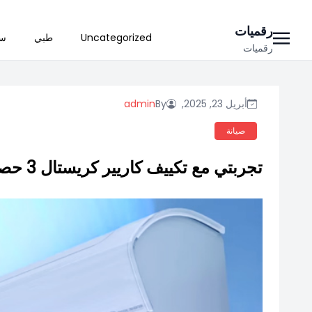
Ski
رقميات
Uncategorized
طبي
سي
t
رقميات
conten
أبريل 23, 2025,
By
admin
صيانة
تجربتي مع تكييف كاريير كريستال 3 حصان: أداء ممتاز وتكنولوجيا متطورة