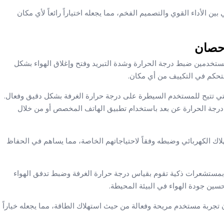
يجسد التوازن المثالي بين الأداء القوي والتصميم الفخم، مما يجعله اختياراً رائعاً لأي مكان
م ذكي يتيح للمستخدمين ضبط درجة الحرارة وشدة التبريد وفتح وإغلاق الهواء بشكل
لتحكم في التكييف من أي مكان.
تحكم الذكي، والتي تتيح للمستخدم السيطرة على درجة حرارة الغرفة بشكل دقيق وفعال.
رجة الحرارة عن بعد باستخدام تطبيق الهاتف المخصص أو من خلال
لاك الكهربائي وضبطه وفقاً لاحتياجاتهم الخاصة، مما يساهم في الحفاظ
تي تكييف كاريير كريستال 3 حصان مزوداً بمستشعرات ذكية تقوم بقياس درجة حرارة الغرفة وضبط تدفق الهواء
سين جودة الهواء في البيئة المحيطة.
تيح التحكم الذكي مع تكييف كاريير كريستال 3 حصان تجربة مستخدم مريحة وفعالة من حيث استهلاك الطاقة، مما يجعله خياراً