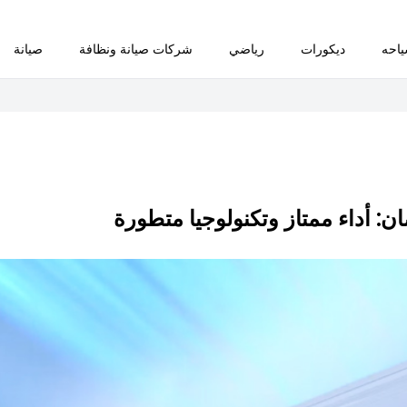
احه
ديكورات
رياضي
شركات صيانة ونظافة
صيانة