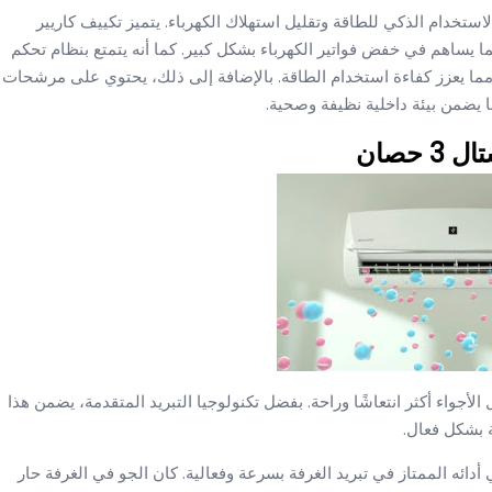
ير كريستال 3 حصان تعتمد على الاستخدام الذكي للطاقة وتقليل استهلاك الكهرباء. يتميز تكييف كاريير
، مما يساهم في خفض فواتير الكهرباء بشكل كبير. كما أنه يتمتع بنظام تحكم
مما يعزز كفاءة استخدام الطاقة. بالإضافة إلى ذلك، يحتوي على مرشحات
ما يضمن بيئة داخلية نظيفة وصحية.
حصان
تبريد فائقة تجعل الأجواء أكثر انتعاشًا وراحة. بفضل تكنولوجيا التبريد المتقدمة، يضمن هذا
ة بشكل فعال.
يف كاريير كريستال 3 حصان تمثلت في أدائه الممتاز في تبريد الغرفة بسرعة وفعالية. كان الجو في الغرفة حار