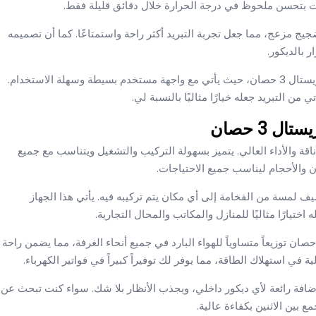
جيج مزعج، مما جعل تجربة التبريد أكثر راحة واستمتاعًا. كما أن تصميمه
 بالديكور.
بالإضافة إلى ذلك، استمتعت بسهولة تشغيل وضبط الكاريير كريستال 3 حصان، حيث يأتي مع واجهة مستخدم بسيطة وسهلة الاستخدام.
من التبريد جعله خيارًا مثاليًا بالنسبة لي.
 3 حصان
 يجمع بين الأناقة والأداء العالي. يتميز بسهولة التركيب والتشغيل ويتناسب مع جميع
ان والأحجام ليناسب جميع الاحتياجات.
صري وأنيق يضيف لمسة من الفخامة إلى أي مكان يتم تركيبه فيه. يأتي هذا الجهاز
ختيارًا مثاليًا للمنازل والمكاتب والمحال التجارية.
ضل تقنية التبريد المتطورة، يضمن تكييف كاريير كريستال 3 حصان توزيعاً متساوياً للهواء البارد في جميع أنحاء الغرفة، مما يضمن راحة
ة في استهلاك الطاقة، مما يوفر لك توفيراً كبيراً في فواتير الكهرباء.
 والمميز يجعل تكييف كاريير كريستال 3 حصان إضافة رائعة لأي ديكور داخلي، ويجذب الأنظار بلا شك. سواء كنت تبحث عن
مع بين الاثنين بكفاءة عالية.