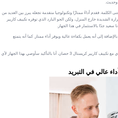
 وحديث.
صان كانت مذهلة بكل معنى الكلمة. فقدم أداءً ممتازًا وتكنولوجيا متقدمة تجعله يبرز بين العديد من
ة الشديدة خارج المنزل، ولكن الجو البارد الذي توفره تكييف كاريير
 سعيد جدًا بالاستثمار في هذا الجهاز.
ضافة إلى أنه يعمل بكفاءة عالية ويوفر أداء ممتاز. كما أنه يتمتع
لا أستطيع أن أشيد بكفايت كفاية بالتجربة الرائعة التي كانت لدي مع تكييف كاريير كريستال 3 حصان. أنا بالتأكيد سأوصي بهذا الجهاز لأي