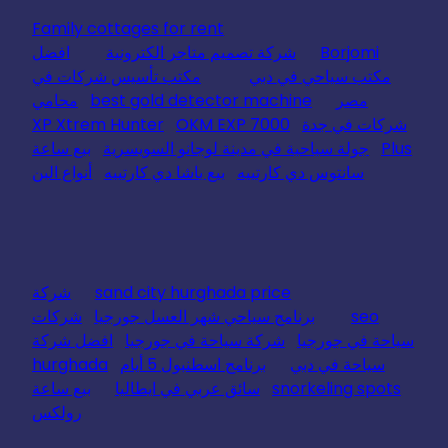
Family cottages for rent
Borjomi
شركة تصميم متاجر الكترونية
افضل
مكتب سياحي في دبي
مكتب تأسيس شركات في
مصر
best gold detector machine
محامي
شركات في جدة
OKM EXP 7000
XP Xtrem Hunter
Plus
جولة سياحية في مدينة لوجانو السويسرية
بيع ساعة
سانتوس دي كارتييه
بيع باشا دي كارتييه
أنواع البن
sand city hurghada price
شركة
seo
برنامج سياحي شهر العسل جورجيا
شركات
سياحة في جورجيا
شركة سياحة في جورجيا
افضل شركة
سياحة في دبي
برنامج اسطنبول 5 أيام
hurghada
snorkeling spots
سائق عربي في ايطاليا
بيع ساعة
رولكس