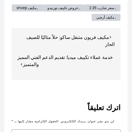
, سعر شارب 2.25
, عروض تكييف تورنيدو
, مكيف sharp
, مكيف أرضي
تصفّح
مكيف فريون متنقل ساكو: حلاً مثاليًا للصيف
المقالات
الحار
خدمة عملاء تكييف ميديا: تقديم الدعم الفني المميز
والمتميز
اترك تعليقاً
لن يتم نشر عنوان بريدك الإلكتروني.
الحقول الإلزامية مشار إليها بـ
*