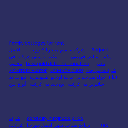
Family cottages for rent
Borjomi
شركة تصميم متاجر الكترونية
افضل
مكتب سياحي في دبي
مكتب تأسيس شركات في
مصر
best gold detector machine
محامي
شركات في جدة
OKM EXP 7000
XP Xtrem Hunter
Plus
جولة سياحية في مدينة لوجانو السويسرية
بيع ساعة
سانتوس دي كارتييه
بيع باشا دي كارتييه
أنواع البن
sand city hurghada price
شركة
seo
برنامج سياحي شهر العسل جورجيا
شركات