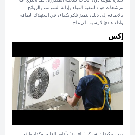
مرشحات هواء لتنقية الهواء وإزالة الشوائب والروائح.
بالإضافة إلى ذلك، يتميز تلكو بكفاءة في استهلاك الطاقة
وأداء هادئ لا يسبب الإزعاج.
إكس
تمتاز مكيفات شركة “واي زد” بأدائها العالي وكفائتها في