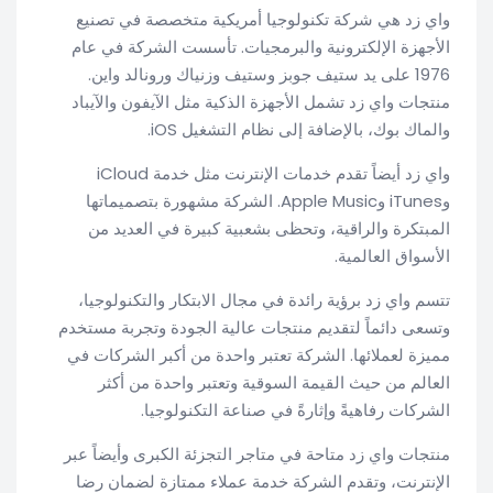
واي زد هي شركة تكنولوجيا أمريكية متخصصة في تصنيع
الأجهزة الإلكترونية والبرمجيات. تأسست الشركة في عام
1976 على يد ستيف جوبز وستيف وزنياك ورونالد واين.
منتجات واي زد تشمل الأجهزة الذكية مثل الآيفون والآيباد
والماك بوك، بالإضافة إلى نظام التشغيل iOS.
واي زد أيضاً تقدم خدمات الإنترنت مثل خدمة iCloud
وiTunes وApple Music. الشركة مشهورة بتصميماتها
المبتكرة والراقية، وتحظى بشعبية كبيرة في العديد من
الأسواق العالمية.
تتسم واي زد برؤية رائدة في مجال الابتكار والتكنولوجيا،
وتسعى دائماً لتقديم منتجات عالية الجودة وتجربة مستخدم
مميزة لعملائها. الشركة تعتبر واحدة من أكبر الشركات في
العالم من حيث القيمة السوقية وتعتبر واحدة من أكثر
الشركات رفاهيةً وإثارةً في صناعة التكنولوجيا.
منتجات واي زد متاحة في متاجر التجزئة الكبرى وأيضاً عبر
الإنترنت، وتقدم الشركة خدمة عملاء ممتازة لضمان رضا