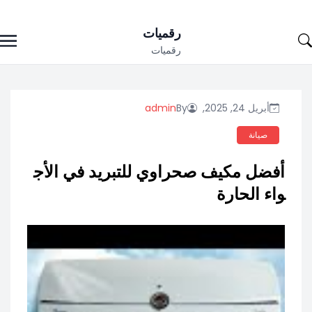
Ski
رقميات
t
رقميات
conten
أبريل 24, 2025,
By
admin
صيانة
أفضل مكيف صحراوي للتبريد في الأج
واء الحارة