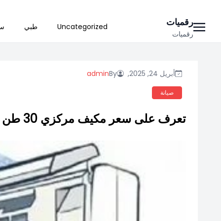
Ski
رقميات
Uncategorized
طبي
سي
t
رقميات
conten
أبريل 24, 2025,
By
admin
صيانة
تعرف على سعر مكيف مركزي 30 طن وأهمية اختياره بعناية