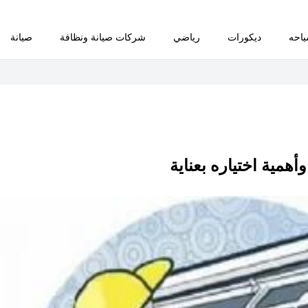
احه
ديكورات
رياضي
شركات صيانة ونظافة
صيانة