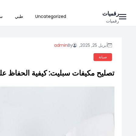
Ski
رقميات
Uncategorized
طبي
سي
t
رقميات
conten
أبريل 25, 2025,
By
admin
صيانة
تصليح مكيفات سبليت: كيفية الحفاظ على