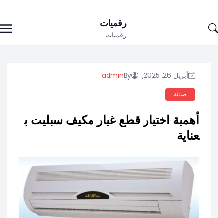
Ski
رقميات
t
رقميات
conten
أبريل 26, 2025,
By
admin
صيانة
أهمية اختيار قطع غيار مكيف سبليت ب
عناية