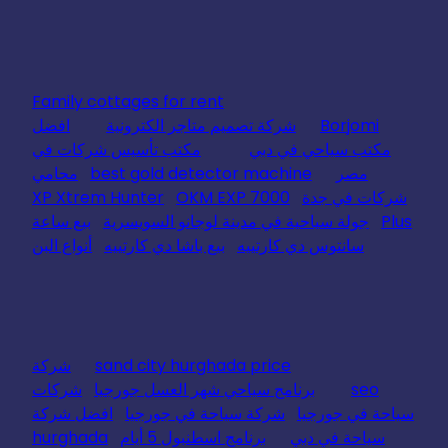
Family cottages for rent
Borjomi
شركة تصميم متاجر الكترونية
افضل
مكتب سياحي في دبي
مكتب تأسيس شركات في
مصر
best gold detector machine
محامي
شركات في جدة
OKM EXP 7000
XP Xtrem Hunter
Plus
جولة سياحية في مدينة لوجانو السويسرية
بيع ساعة
سانتوس دي كارتييه
بيع باشا دي كارتييه
أنواع البن
sand city hurghada price
شركة
seo
برنامج سياحي شهر العسل جورجيا
شركات
سياحة في جورجيا
شركة سياحة في جورجيا
افضل شركة
سياحة في دبي
برنامج اسطنبول 5 أيام
hurghada