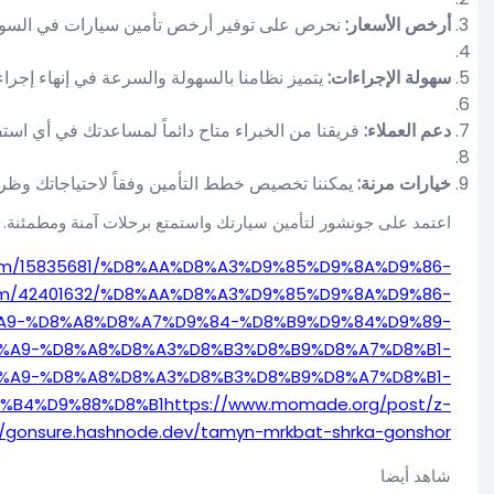
7%D8%AA-%D8%AD%D9%85%D8%A7%D9%8A%D8%AA%D9%83-
%D8%AA-%D8%AD%D9%85%D8%A7%D9%8A%D8%AA%D9%83-%D
eblog.com/34909109/%D8%AA%D8%A3%D9%85%D9%8A%D9
uerosa.com/34962296/%D8%AA%D8%A3%D9%85%D9%8A%D
gazza.com/34994618/%D8%AA%D8%A3%D9%85%D9%8A%D9
111.wikijournalist.com/5448686/%D8%AA%D8%A3%D9%8
on-topic-goes-here-qrztb3t0ellv4qdd/wish/MbejW178DnyA