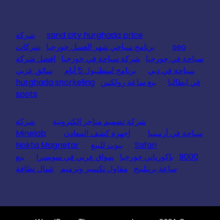
sand city hurghada price
شركة
seo
برنامج سياحي شهر العسل جورجيا
شركات
سياحة في جورجيا
شركة سياحة في جورجيا
افضل شركة
سياحة في دبي
برنامج اسطنبول 5 أيام
سائق عربي
في ايطاليا
بيع ساعة رولكس
hurghada snorkeling
spots
شركة تصميم متاجر الكترونية
شركة
سياحة في أرمينيا
اجهزة كشف المعادن
Minelab
Safari
بيوت للبيع
Nokta Magnetar
9000
باكورياني جورجيا
سواق عربي في سويسرا
بيع
ساعة بريتلينج
مقاول تكسير وترميم
عمال نظافة