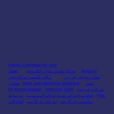
Family cottages for rent
Borjomi
شركة تصميم متاجر الكترونية
افضل
مكتب سياحي في دبي
مكتب تأسيس شركات في
مصر
best gold detector machine
محامي
شركات في جدة
OKM EXP 7000
XP Xtrem Hunter
Plus
جولة سياحية في مدينة لوجانو السويسرية
بيع ساعة
سانتوس دي كارتييه
بيع باشا دي كارتييه
أنواع البن