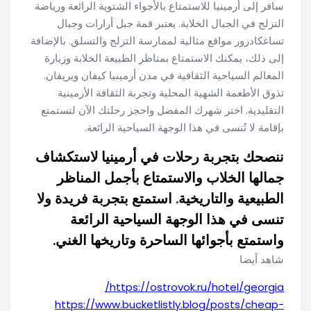
سافر إلى أرمينيا للاستمتاع بالأجواء الشتوية الرائعة ورياضة
التزلج في الجبال الخلابة. يعتبر قمة جبل أرارات وجبال
تساغكادزور مواقع مثالية لممارسة التزلج والتسلق. بالإضافة
إلى ذلك، يمكنك الاستمتاع بمناظر الطبيعة الخلابة وزيارة
المعالم السياحية الثقافية في مدن أرمينيا كيفان ويريفان.
تذوق الأطعمة الشهية المحلية وتجربة الثقافة الأرمينية
التقليدية. اختر شهرك المفضل واحجز رحلتك الآن لتستمتع
بإقامة لا تُنسى في هذا الوجهة السياحية الرائعة.
ننصحك بتجربة رحلات في أرمينيا لاستكشاف
جمالها الخلاب والاستمتاع بأجمل المناظر
الطبيعية والتاريخية. استمتع بتجربة فريدة ولا
تنسى في هذا الوجهة السياحية الرائعة
واستمتع بأجوائها الساحرة وتاريخها الغني.
شاهد أيضا
https://ostrovok.ru/hotel/georgia/
https://www.bucketlistly.blog/posts/cheap-