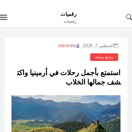
Ski
رقميات
t
رقميات
conten
أغسطس 7, 2025,
By
admin
برامج سياحة
استمتع بأجمل رحلات في أرمينيا واكت
شف جمالها الخلاب