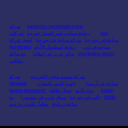
sand city hurghada price
شركة
seo
برنامج سياحي شهر العسل جورجيا
شركات
سياحة في جورجيا
شركة سياحة في جورجيا
افضل شركة
سياحة في دبي
برنامج اسطنبول 5 أيام
hurghada
snorkeling spots
سائق عربي في ايطاليا
بيع ساعة
رولكس
شركة تصميم متاجر الكترونية
شركة
سياحة في أرمينيا
اجهزة كشف المعادن
Minelab
Safari
بيوت للبيع
عمال نظافة
Nokta Magnetar
9000
باكورياني جورجيا
سواق عربي في سويسرا
بيع
ساعة بريتلينج
مقاول تكسير وترميم