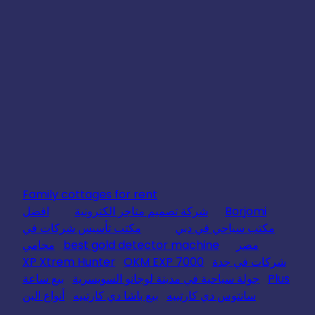
Family cottages for rent
Borjomi
شركة تصميم متاجر الكترونية
افضل
مكتب سياحي في دبي
مكتب تأسيس شركات في
مصر
best gold detector machine
محامي
شركات في جدة
OKM EXP 7000
XP Xtrem Hunter
Plus
جولة سياحية في مدينة لوجانو السويسرية
بيع ساعة
سانتوس دي كارتييه
بيع باشا دي كارتييه
أنواع البن