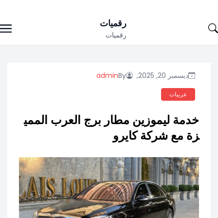
Ski
رقميات
t
رقميات
conten
ديسمبر 20, 2025,
By
admin
عربيات
خدمة ليموزين مطار برج العرب الممي
زة مع شركة كايرو