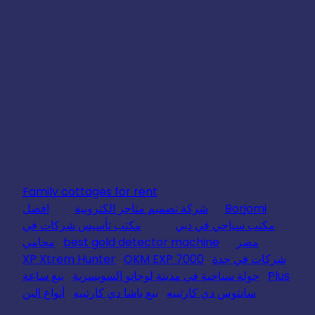
Family cottages for rent
Borjomi
شركة تصميم متاجر الكترونية
افضل
مكتب سياحي في دبي
مكتب تأسيس شركات في
مصر
best gold detector machine
محامي
شركات في جدة
OKM EXP 7000
XP Xtrem Hunter
Plus
جولة سياحية في مدينة لوجانو السويسرية
بيع ساعة
سانتوس دي كارتييه
بيع باشا دي كارتييه
أنواع البن