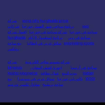
sand city hurghada price
شركة
seo
برنامج سياحي شهر العسل جورجيا
شركات
سياحة في جورجيا
شركة سياحة في جورجيا
افضل شركة
سياحة في دبي
برنامج اسطنبول 5 أيام
hurghada
snorkeling spots
سائق عربي في ايطاليا
بيع ساعة
رولكس
شركة تصميم متاجر الكترونية
شركة
سياحة في أرمينيا
اجهزة كشف المعادن
Minelab
Safari
بيوت للبيع
عمال نظافة
Nokta Magnetar
9000
باكورياني جورجيا
سواق عربي في سويسرا
بيع
ساعة بريتلينج
مقاول تكسير وترميم