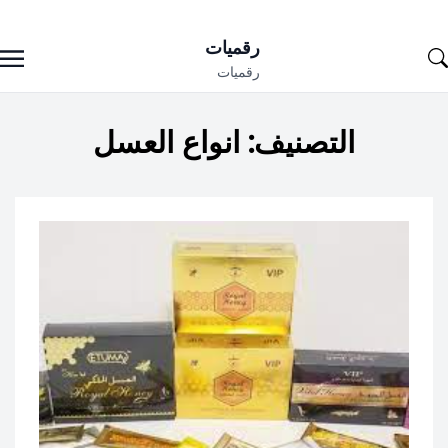
Ski
رقميات
t
رقميات
conten
التصنيف:
انواع العسل