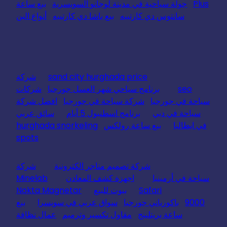
Plus
جولة سياحية في مدينة لوجانو السويسرية
بيع ساعة
سانتوس دي كارتييه
بيع باشا دي كارتييه
أنواع البن
sand city hurghada price
شركة
seo
برنامج سياحي شهر العسل جورجيا
شركات
سياحة في جورجيا
شركة سياحة في جورجيا
افضل شركة
سياحة في دبي
برنامج اسطنبول 5 أيام
سائق عربي
في ايطاليا
بيع ساعة رولكس
hurghada snorkeling
spots
شركة تصميم متاجر الكترونية
شركة
سياحة في أرمينيا
اجهزة كشف المعادن
Minelab
Safari
بيوت للبيع
Nokta Magnetar
9000
باكورياني جورجيا
سواق عربي في سويسرا
بيع
ساعة بريتلينج
مقاول تكسير وترميم
عمال نظافة