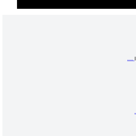
.....
.