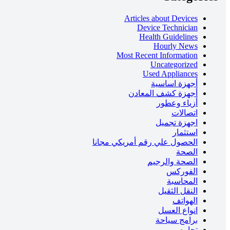
Articles about Devices
Device Technician
Health Guidelines
Hourly News
Most Recent Information
Uncategorized
Used Appliances
أجهزة اساسية
أجهزة كشف المعادن
أزياء وعطور
اتصالات
اجهزة تجميل
استثمار
الحصول علي رقم أمريكي مجانا
الصحة
الصحة والرجيم
الفوركس
المحاسبة
النقل الثقيل
الهواتف
انواع العسل
برامج سياحة
تجاره