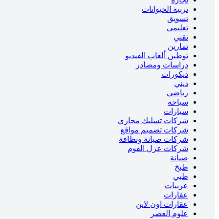
تربية الحيوانات
تسويق
تعليمي
تقني
تمارين
توطين ألعاب الفيديو
دراسات ومصادر
ديكورات
ديني
رياضي
سياحه
سيارات
شركات تسليك مجاري
شركات تصميم مواقع
شركات صيانة ونظافة
شركات عزل الفوم
صيانة
طبخ
طبي
عربيات
عقارات
عقارات اون لاين
علوم العصر